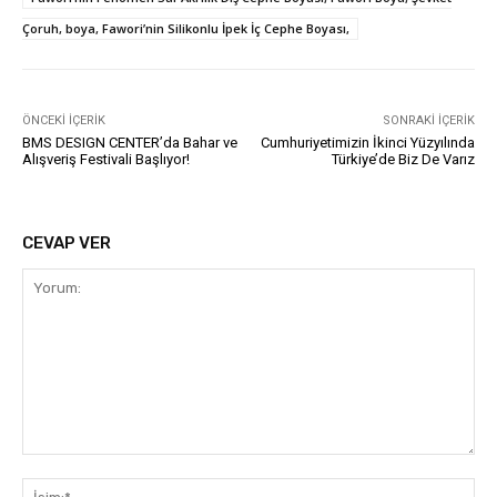
Çoruh, boya, Fawori’nin Silikonlu İpek İç Cephe Boyası,
ÖNCEKI İÇERIK
SONRAKI İÇERIK
BMS DESIGN CENTER’da Bahar ve
Cumhuriyetimizin İkinci Yüzyılında
Alışveriş Festivali Başlıyor!
Türkiye’de Biz De Varız
CEVAP VER
Yorum:
İsi