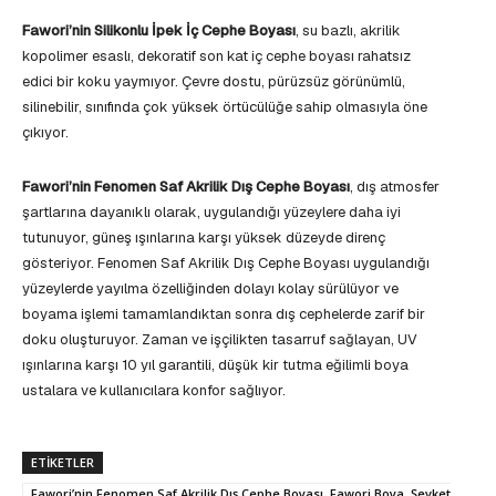
Fawori’nin Silikonlu İpek İç Cephe Boyası
, su bazlı, akrilik
kopolimer esaslı, dekoratif son kat iç cephe boyası rahatsız
edici bir koku yaymıyor. Çevre dostu, pürüzsüz görünümlü,
silinebilir, sınıfında çok yüksek örtücülüğe sahip olmasıyla öne
çıkıyor.
Fawori’nin Fenomen Saf Akrilik Dış Cephe Boyası
, dış atmosfer
şartlarına dayanıklı olarak, uygulandığı yüzeylere daha iyi
tutunuyor, güneş ışınlarına karşı yüksek düzeyde direnç
gösteriyor. Fenomen Saf Akrilik Dış Cephe Boyası uygulandığı
yüzeylerde yayılma özelliğinden dolayı kolay sürülüyor ve
boyama işlemi tamamlandıktan sonra dış cephelerde zarif bir
doku oluşturuyor. Zaman ve işçilikten tasarruf sağlayan, UV
ışınlarına karşı 10 yıl garantili, düşük kir tutma eğilimli boya
ustalara ve kullanıcılara konfor sağlıyor.
ETIKETLER
Fawori’nin Fenomen Saf Akrilik Dış Cephe Boyası, Fawori Boya, Şevket