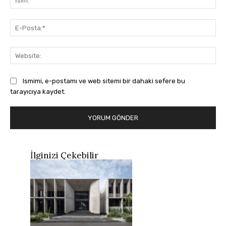
E-
Pos
Web
Ismimi, e-postamı ve web sitemi bir dahaki sefere bu
tarayıcıya kaydet.
İlginizi Çekebilir