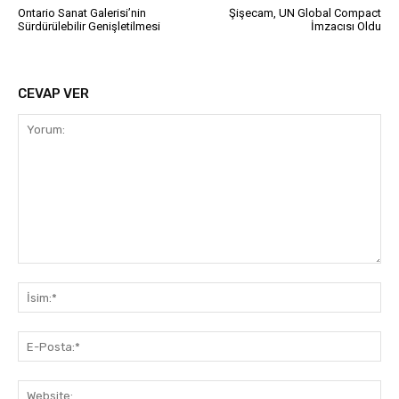
Ontario Sanat Galerisi’nin
Şişecam, UN Global Compact
Sürdürülebilir Genişletilmesi
İmzacısı Oldu
CEVAP VER
Yorum:
İsi
E-
Pos
Web