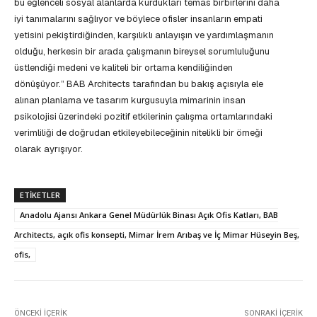
bu eğlenceli sosyal alanlarda kurdukları temas birbirlerini daha
iyi tanımalarını sağlıyor ve böylece ofisler insanların empati
yetisini pekiştirdiğinden, karşılıklı anlayışın ve yardımlaşmanın
olduğu, herkesin bir arada çalışmanın bireysel sorumluluğunu
üstlendiği medeni ve kaliteli bir ortama kendiliğinden
dönüşüyor.” BAB Architects tarafından bu bakış açısıyla ele
alınan planlama ve tasarım kurgusuyla mimarinin insan
psikolojisi üzerindeki pozitif etkilerinin çalışma ortamlarındaki
verimliliği de doğrudan etkileyebileceğinin nitelikli bir örneği
olarak ayrışıyor.
ETIKETLER
Anadolu Ajansı Ankara Genel Müdürlük Binası Açık Ofis Katları, BAB
Architects, açık ofis konsepti, Mimar İrem Arıbaş ve İç Mimar Hüseyin Beş,
ofis,
ÖNCEKI İÇERIK
SONRAKI İÇERIK