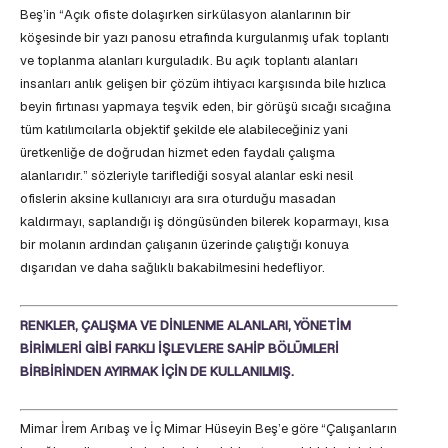
Beş’in “Açık ofiste dolaşırken sirkülasyon alanlarının bir
köşesinde bir yazı panosu etrafında kurgulanmış ufak toplantı
ve toplanma alanları kurguladık. Bu açık toplantı alanları
insanları anlık gelişen bir çözüm ihtiyacı karşısında bile hızlıca
beyin fırtınası yapmaya teşvik eden, bir görüşü sıcağı sıcağına
tüm katılımcılarla objektif şekilde ele alabileceğiniz yani
üretkenliğe de doğrudan hizmet eden faydalı çalışma
alanlarıdır.” sözleriyle tariflediği sosyal alanlar eski nesil
ofislerin aksine kullanıcıyı ara sıra oturduğu masadan
kaldırmayı, saplandığı iş döngüsünden bilerek koparmayı, kısa
bir molanın ardından çalışanın üzerinde çalıştığı konuya
dışarıdan ve daha sağlıklı bakabilmesini hedefliyor.
RENKLER, ÇALIŞMA VE DİNLENME ALANLARI, YÖNETİM
BİRİMLERİ GİBİ FARKLI İŞLEVLERE SAHİP BÖLÜMLERİ
BİRBİRİNDEN AYIRMAK İÇİN DE KULLANILMIŞ.
Mimar İrem Arıbaş ve İç Mimar Hüseyin Beş’e göre “Çalışanların