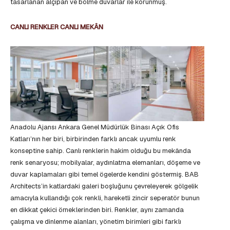
tasarlanan alçıpan ve bölme duvarlar ile korunmuş.
CANLI RENKLER CANLI MEKÂN
Anadolu Ajansı Ankara Genel Müdürlük Binası Açık Ofis
Katları’nın her biri, birbirinden farklı ancak uyumlu renk
konseptine sahip. Canlı renklerin hakim olduğu bu mekânda
renk senaryosu; mobilyalar, aydınlatma elemanları, döşeme ve
duvar kaplamaları gibi temel ögelerde kendini göstermiş. BAB
Architects’in katlardaki galeri boşluğunu çevreleyerek gölgelik
amacıyla kullandığı çok renkli, hareketli zincir seperatör bunun
en dikkat çekici örneklerinden biri. Renkler, aynı zamanda
çalışma ve dinlenme alanları, yönetim birimleri gibi farklı