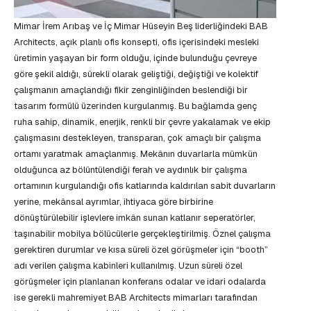
Mimar İrem Arıbaş ve İç Mimar Hüseyin Beş liderliğindeki BAB
Architects, açık planlı ofis konsepti, ofis içerisindeki mesleki
üretimin yaşayan bir form olduğu, içinde bulunduğu çevreye
göre şekil aldığı, sürekli olarak geliştiği, değiştiği ve kolektif
çalışmanın amaçlandığı fikir zenginliğinden beslendiği bir
tasarım formülü üzerinden kurgulanmış. Bu bağlamda genç
ruha sahip, dinamik, enerjik, renkli bir çevre yakalamak ve ekip
çalışmasını destekleyen, transparan, çok amaçlı bir çalışma
ortamı yaratmak amaçlanmış. Mekânın duvarlarla mümkün
olduğunca az bölüntülendiği ferah ve aydınlık bir çalışma
ortamının kurgulandığı ofis katlarında kaldırılan sabit duvarların
yerine, mekânsal ayrımlar, ihtiyaca göre birbirine
dönüştürülebilir işlevlere imkân sunan katlanır seperatörler,
taşınabilir mobilya bölücülerle gerçekleştirilmiş. Öznel çalışma
gerektiren durumlar ve kısa süreli özel görüşmeler için “booth”
adı verilen çalışma kabinleri kullanılmış. Uzun süreli özel
görüşmeler için planlanan konferans odalar ve idari odalarda
ise gerekli mahremiyet BAB Architects mimarları tarafından