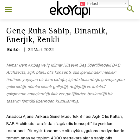
Turkish
Genç Ruha Sahip, Dinamik,
Enerjik, Renkli
23 Mart 2023
Editör
Mimar İrem Arıbaş ve İç Mimar Hüseyin Beş liderliğindeki BAB
Architects, açık planlı ofis konsepti, ofis içerisindeki mesleki
üretimin yaşayan bir form olduğu, içinde bulunduğu çevreye göre
şekil aldığı, sürekli olarak geliştiği, değiştiği ve kolektif
çalışmanın amaçlandığı fikir zenginliğinden beslendiği bir
tasarım formülü üzerinden kurgulanmış.
Anadolu Ajansı Ankara Genel Müdürlük Binası Açık Ofis Katları,
BAB Architects tarafından “açık ofis konsepti” ile yeniden
tasarlandı. Bir aylık tasarım ve altı aylık uygulama periyodunda
tamamlanan ve toplam 4000 metrekare alana sahip ofis