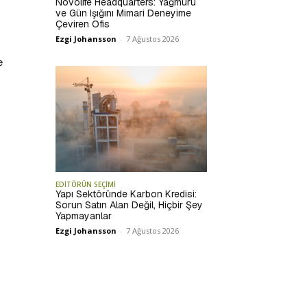
Novolife Headquarters: Yağmuru
ve Gün Işığını Mimari Deneyime
Çeviren Ofis
Ezgi Johansson
-
7 Ağustos 2026
e
EDİTÖRÜN SEÇİMİ
Yapı Sektöründe Karbon Kredisi:
Sorun Satın Alan Değil, Hiçbir Şey
Yapmayanlar
Ezgi Johansson
-
7 Ağustos 2026