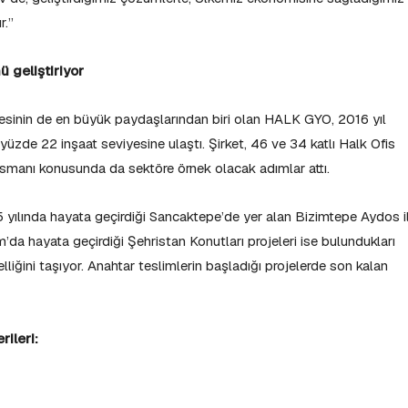
r.”
 geliştiriyor
jesinin de en büyük paydaşlarından biri olan HALK GYO, 2016 yıl
üzde 22 inşaat seviyesine ulaştı. Şirket, 46 ve 34 katlı Halk Ofis
nansmanı konusunda da sektöre örnek olacak adımlar attı.
5 yılında hayata geçirdiği Sancaktepe’de yer alan Bizimtepe Aydos i
m’da hayata geçirdiği Şehristan Konutları projeleri ise bulundukları
liğini taşıyor. Anahtar teslimlerin başladığı projelerde son kalan
ileri: