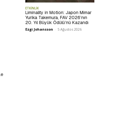
ETKİNLİK
Liminality in Motion: Japon Mimar
Yurika Takemura, FAV 2026’nın
20. Yıl Büyük Ödülü’nü Kazandı
Ezgi Johansson
-
5 Ağustos 2026
le