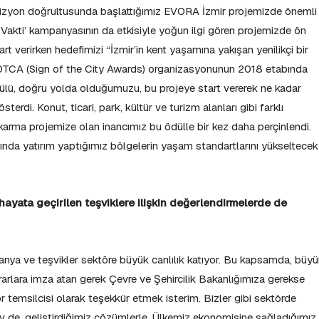
izyon doğrultusunda başlattığımız EVORA İzmir projemizde önemli
 Vakti’ kampanyasının da etkisiyle yoğun ilgi gören projemizde ön
t verirken hedefimizi “İzmir’in kent yaşamına yakışan yenilikçi bir
. SOTCA (Sign of the City Awards) organizasyonunun 2018 etabında
dülü, doğru yolda olduğumuzu, bu projeye start vererek ne kadar
terdi. Konut, ticari, park, kültür ve turizm alanları gibi farklı
 karma projemize olan inancımız bu ödülle bir kez daha perçinlendi.
yanında yatırım yaptığımız bölgelerin yaşam standartlarını yükseltecek
”
yata geçirilen teşviklere ilişkin değerlendirmelerde de
nya ve teşvikler sektöre büyük canlılık katıyor. Bu kapsamda, büy
ararlara imza atan gerek Çevre ve Şehircilik Bakanlığımıza gerekse
 temsilcisi olarak teşekkür etmek isterim. Bizler gibi sektörde
v de, geliştirdiğimiz çözümlerle, Ülkemiz ekonomisine sağladığımız