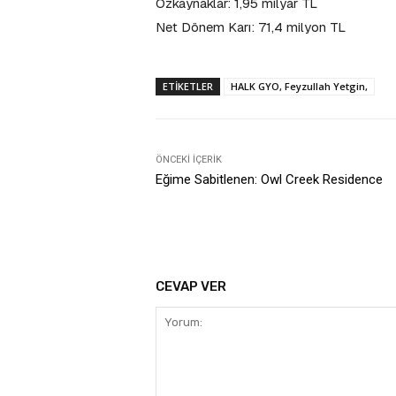
Özkaynaklar: 1,95 milyar TL
Net Dönem Karı: 71,4 milyon TL
ETIKETLER
HALK GYO, Feyzullah Yetgin,
ÖNCEKI İÇERIK
Eğime Sabitlenen: Owl Creek Residence
CEVAP VER