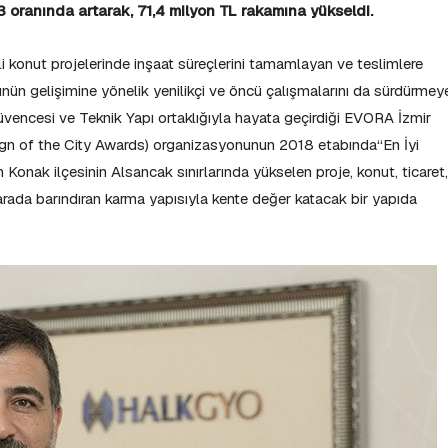
 oranında artarak, 71,4 milyon TL rakamına yükseldi.
kli konut projelerinde inşaat süreçlerini tamamlayan ve teslimlere
ün gelişimine yönelik yenilikçi ve öncü çalışmalarını da sürdürmey
vencesi ve Teknik Yapı ortaklığıyla hayata geçirdiği EVORA İzmir
(Sign of the City Awards) organizasyonunun 2018 etabında“En İyi
 Konak ilçesinin Alsancak sınırlarında yükselen proje, konut, ticaret,
r arada barındıran karma yapısıyla kente değer katacak bir yapıda