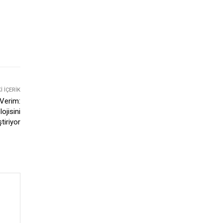
 İÇERIK
 Verim:
ojisini
ştiriyor