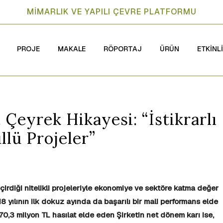
MİMARLIK VE YAPILI ÇEVRE PLATFORMU
PROJE
MAKALE
RÖPORTAJ
ÜRÜN
ETKİNL
Çeyrek Hikayesi: “İstikrarlı
lü Projeler”
diği nitelikli projeleriyle ekonomiye ve sektöre katma değer
ılının ilk dokuz ayında da başarılı bir mali performans elde
270,3 milyon TL hasılat elde eden Şirketin net dönem karı ise,