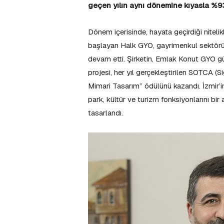
geçen yılın aynı dönemine kıyasla %93
Dönem içerisinde, hayata geçirdiği niteli
başlayan Halk GYO, gayrimenkul sektörün
devam etti. Şirketin, Emlak Konut GYO gü
projesi, her yıl gerçekleştirilen SOTCA 
Mimari Tasarım” ödülünü kazandı. İzmir’in
park, kültür ve turizm fonksiyonlarını bi
tasarlandı.