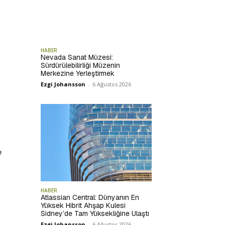
HABER
Nevada Sanat Müzesi:
Sürdürülebilirliği Müzenin
Merkezine Yerleştirmek
Ezgi Johansson
-
6 Ağustos 2026
e
HABER
Atlassian Central: Dünyanın En
Yüksek Hibrit Ahşap Kulesi
Sidney’de Tam Yüksekliğine Ulaştı
Ezgi Johansson
-
6 Ağustos 2026