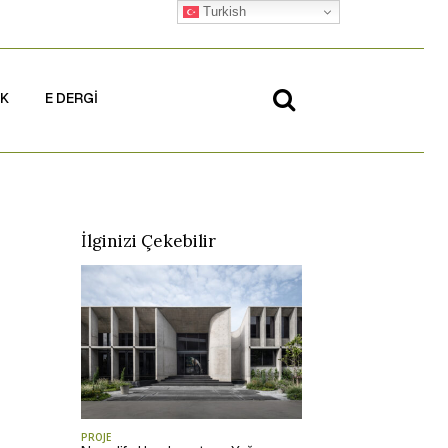
Turkish
İK
E DERGİ
İlginizi Çekebilir
PROJE