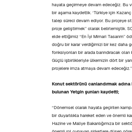
hayata geçirmeye devam edeceğiz. Bu v
bir aşama kaydettik. ‘Türkiye için Kazanç
talep süreci devam ediyor. Bu projeye star
proje geliştirmek” olarak belirlemiştik
elde ettiğimiz “En İyi Mimari Tasarım” ö
doğru bir karar verdiğimizi bir kez daha gös
fonksiyonları bir arada barındıracak olan
Güçlü işbirlikleriyle ülkemizin dört bir 
projelere imza atmaya devam edeceğiz.
Konut sektörünü canlandırmak adına ha
bulunan Yetgin şunları kaydetti;
“Dönemsel olarak hayata geçirilen kampa
bir duyarlılıkla hareket eden ve önemli k
Hazine ve Maliye Bakanlığımıza bir sektör
önemli rol oynayan şirketlere düşen göre