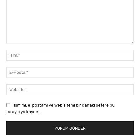
Yorum:
İsi
E-
Pos
Web
Ismimi, e-postamı ve web sitemi bir dahaki sefere bu
tarayıcıya kaydet.