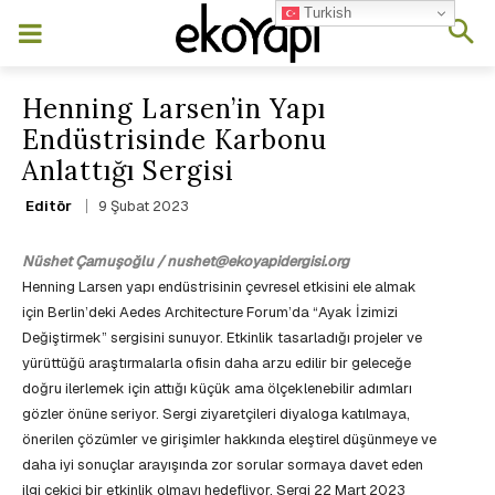
Turkish
Henning Larsen’in Yapı
Endüstrisinde Karbonu
Anlattığı Sergisi
9 Şubat 2023
Editör
Nüshet Çamuşoğlu / nushet@ekoyapidergisi.org
Henning Larsen yapı endüstrisinin çevresel etkisini ele almak
için Berlin’deki Aedes Architecture Forum’da “Ayak İzimizi
Değiştirmek” sergisini sunuyor. Etkinlik tasarladığı projeler ve
yürüttüğü araştırmalarla ofisin daha arzu edilir bir geleceğe
doğru ilerlemek için attığı küçük ama ölçeklenebilir adımları
gözler önüne seriyor. Sergi ziyaretçileri diyaloga katılmaya,
önerilen çözümler ve girişimler hakkında eleştirel düşünmeye ve
daha iyi sonuçlar arayışında zor sorular sormaya davet eden
ilgi çekici bir etkinlik olmayı hedefliyor. Sergi 22 Mart 2023