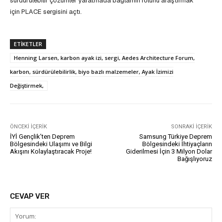
sürdürülebilir çözümler yaratmada bağlamın rolünü araştırmak
için PLACE sergisini açtı.
ETIKETLER
Henning Larsen, karbon ayak izi, sergi, Aedes Architecture Forum,
karbon, sürdürülebilirlik, biyo bazlı malzemeler, Ayak İzimizi
Değiştirmek,
ÖNCEKI İÇERIK
SONRAKI İÇERIK
İYİ Gençlik’ten Deprem
Samsung Türkiye Deprem
Bölgesindeki Ulaşımı ve Bilgi
Bölgesindeki İhtiyaçların
Akışını Kolaylaştıracak Proje!
Giderilmesi İçin 3 Milyon Dolar
Bağışlıyoruz
CEVAP VER