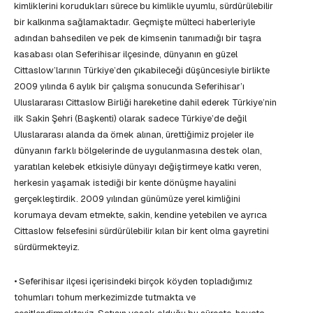
kimliklerini korudukları sürece bu kimlikle uyumlu, sürdürülebilir
bir kalkınma sağlamaktadır. Geçmişte mülteci haberleriyle
adından bahsedilen ve pek de kimsenin tanımadığı bir taşra
kasabası olan Seferihisar ilçesinde, dünyanın en güzel
Cittaslow’larının Türkiye’den çıkabileceği düşüncesiyle birlikte
2009 yılında 6 aylık bir çalışma sonucunda Seferihisar’ı
Uluslararası Cittaslow Birliği hareketine dahil ederek Türkiye’nin
ilk Sakin Şehri (Başkenti) olarak sadece Türkiye’de değil
Uluslararası alanda da örnek alınan, ürettiğimiz projeler ile
dünyanın farklı bölgelerinde de uygulanmasına destek olan,
yaratılan kelebek etkisiyle dünyayı değiştirmeye katkı veren,
herkesin yaşamak istediği bir kente dönüşme hayalini
gerçekleştirdik. 2009 yılından günümüze yerel kimliğini
korumaya devam etmekte, sakin, kendine yetebilen ve ayrıca
Cittaslow felsefesini sürdürülebilir kılan bir kent olma gayretini
sürdürmekteyiz.
• Seferihisar ilçesi içerisindeki birçok köyden topladığımız
tohumları tohum merkezimizde tutmakta ve