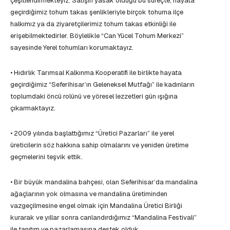
çeşitlendirmekteyiz. Satışın yasak olduğu bu süreçte, hayata
geçirdiğimiz tohum takas şenlikleriyle birçok tohuma ilçe
halkımız ya da ziyaretçilerimiz tohum takas etkinliği ile
erişebilmektedirler. Böylelikle “Can Yücel Tohum Merkezi”
sayesinde Yerel tohumları korumaktayız.
• Hıdırlık Tarımsal Kalkınma Kooperatifi ile birlikte hayata
geçirdiğimiz “Seferihisar’ın Geleneksel Mutfağı” ile kadınların
toplumdaki öncü rolünü ve yöresel lezzetleri gün ışığına
çıkarmaktayız.
• 2009 yılında başlattığımız “Üretici Pazarları” ile yerel
üreticilerin söz hakkına sahip olmalarını ve yeniden üretime
geçmelerini teşvik ettik.
• Bir büyük mandalina bahçesi, olan Seferihisar’da mandalina
ağaçlarının yok olmasına ve mandalina üretiminden
vazgeçilmesine engel olmak için Mandalina Üretici Birliği
kurarak ve yıllar sonra canlandırdığımız “Mandalina Festivali”
ile tanıtım ve pazarlamasına destek olduk.