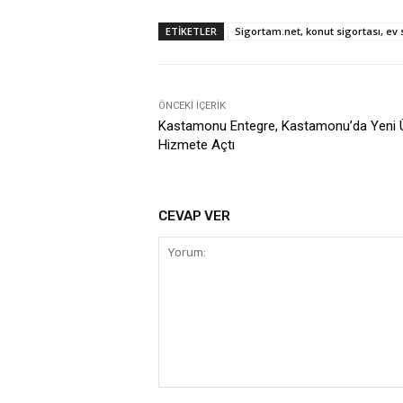
ETIKETLER
Sigortam.net, konut sigortası, ev 
ÖNCEKI İÇERIK
Kastamonu Entegre, Kastamonu’da Yeni Ü
Hizmete Açtı
CEVAP VER
Yorum: