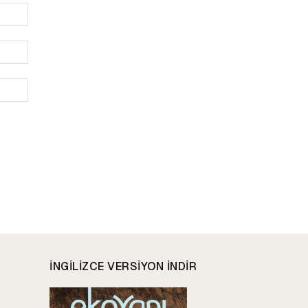
İsim:*
E-
Posta:*
Website:
INGILIZCE VERSIYON INDIR