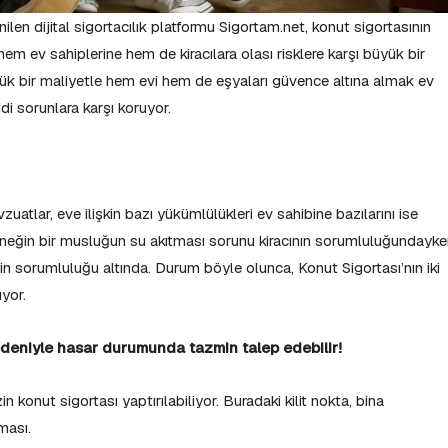
nilen dijital sigortacılık platformu Sigortam.net, konut sigortasının
 hem ev sahiplerine hem de kiracılara olası risklere karşı büyük bir
şük bir maliyetle hem evi hem de eşyaları güvence altına almak ev
ddi sorunlara karşı koruyor.
vzuatlar, eve ilişkin bazı yükümlülükleri ev sahibine bazılarını ise
, örneğin bir musluğun su akıtması sorunu kiracının sorumluluğundayk
binin sorumluluğu altında. Durum böyle olunca, Konut Sigortası’nın iki
ıyor.
nedeniyle hasar durumunda tazmin talep edebilir!
 konut sigortası yaptırılabiliyor. Buradaki kilit nokta, bina
lması.