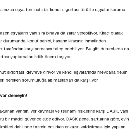
yalnızca eşya teminatlı bir konut sigortası türü ile eşyalar koruma
n eşyaların yanı sıra binaya da zarar verebiliyor. Kiracı olarak
 durumunda, konut sahibi, hasarın kiracının ihmalinden
acı tarafından karşılanmasını talep edebiliyor. Bu gibi durumlarda da
ortası yaptırmaları kritik önem taşıyor.
konut sigortası devreye giriyor ve kendi eşyalarında meydana gelen
leri gereken sorumluluğa ait masrafları da karşılıyor.
 var demeyin!
klanan yangın, yer kayması ve tsunami risklerine karşı DASK, yani
rlı bir maddi güvence elde ediyor. DASK genel şartlarına göre, evin
itleri dahilinde tazmin edilirken enkazın kaldırılması için yapılan