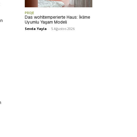
t
PROJE
Das wohltemperierte Haus: İklime
in
Uyumlu Yaşam Modeli
Sevda Yayla
-
5 Ağustos 2026
n