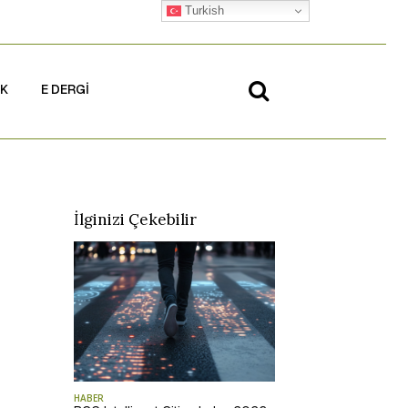
Turkish
İK
E DERGİ
İlginizi Çekebilir
HABER