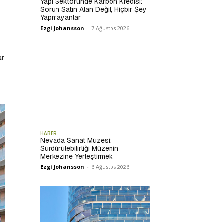
Yapı Sektöründe Karbon Kredisi:
Sorun Satın Alan Değil, Hiçbir Şey
Yapmayanlar
Ezgi Johansson
-
7 Ağustos 2026
ar
HABER
Nevada Sanat Müzesi:
Sürdürülebilirliği Müzenin
Merkezine Yerleştirmek
Ezgi Johansson
-
6 Ağustos 2026