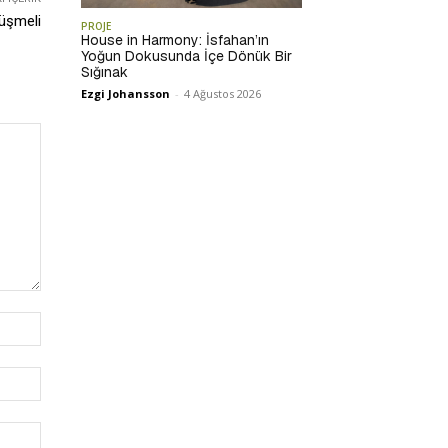
Düşmeli
PROJE
House in Harmony: İsfahan’ın
Yoğun Dokusunda İçe Dönük Bir
Sığınak
Ezgi Johansson
-
4 Ağustos 2026
İsim:*
E-
Posta:*
Website: