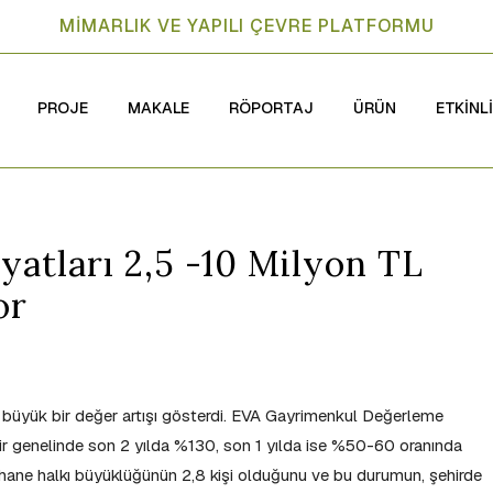
MİMARLIK VE YAPILI ÇEVRE PLATFORMU
PROJE
MAKALE
RÖPORTAJ
ÜRÜN
ETKİNL
yatları 2,5 -10 Milyon TL
or
da büyük bir değer artışı gösterdi. EVA Gayrimenkul Değerleme
zmir genelinde son 2 yılda %130, son 1 yılda ise %50-60 oranında
ama hane halkı büyüklüğünün 2,8 kişi olduğunu ve bu durumun, şehirde