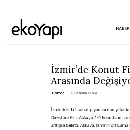
HABER
İzmir’de Konut Fi
Arasında Değişiy
26 Kasım 2024
Editör
İzmir’deki 1+1 konut piyasası son yıllar
Direktörü Filiz Akkaya, 1+1 konutların İ
arttığını belirtti. Akkaya, İzmir’in ortal