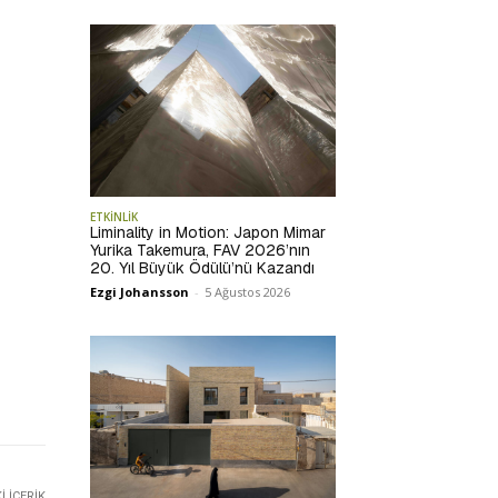
ETKİNLİK
Liminality in Motion: Japon Mimar
Yurika Takemura, FAV 2026’nın
20. Yıl Büyük Ödülü’nü Kazandı
Ezgi Johansson
-
5 Ağustos 2026
 İÇERIK