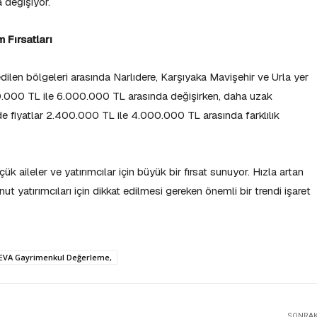
 değişiyor.
 Fırsatları
 edilen bölgeleri arasında Narlıdere, Karşıyaka Mavişehir ve Urla yer
000.000 TL ile 6.000.000 TL arasında değişirken, daha uzak
rde fiyatlar 2.400.000 TL ile 4.000.000 TL arasında farklılık
çük aileler ve yatırımcılar için büyük bir fırsat sunuyor. Hızla artan
ut yatırımcıları için dikkat edilmesi gereken önemli bir trendi işaret
r, EVA Gayrimenkul Değerleme,
SONRAKI