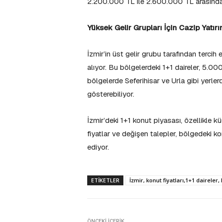
2.200.000 TL ile 2.600.000 TL arasında
Yüksek Gelir Grupları İçin Cazip Yatırım
İzmir’in üst gelir grubu tarafından tercih
alıyor. Bu bölgelerdeki 1+1 daireler, 5.
bölgelerde Seferihisar ve Urla gibi yerle
gösterebiliyor.
İzmir’deki 1+1 konut piyasası, özellikle kü
fiyatlar ve değişen talepler, bölgedeki kon
ediyor.
ETIKETLER
İzmir, konut fiyatları,1+1 dairele
ÖNCEKI İÇERIK