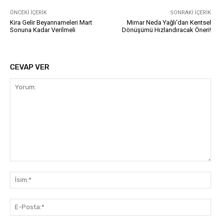
ÖNCEKI İÇERIK
SONRAKI İÇERIK
Kira Gelir Beyannameleri Mart
Mimar Neda Yağlı’dan Kentsel
Sonuna Kadar Verilmeli
Dönüşümü Hızlandıracak Öneri!
CEVAP VER
Yorum:
İsi
E-
Pos