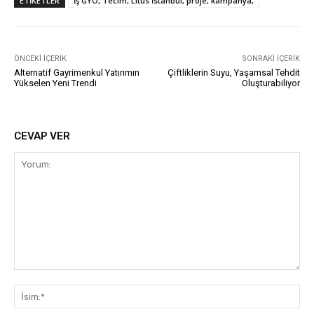
ETIKETLER
İş GYO, Tecim, Litus İstanbul, proje, kampanya,
ÖNCEKI İÇERIK
SONRAKI İÇERIK
Alternatif Gayrimenkul Yatırımın
Çiftliklerin Suyu, Yaşamsal Tehdit
Yükselen Yeni Trendi
Oluşturabiliyor
CEVAP VER
Yorum:
İsi