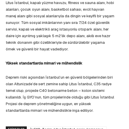
Litus İstanbul, kapalı yüzme havuzu, fitness ve sauna alanı, hobi
alanları, çocuk oyun alanı, basketbol sahası, evcil hayvan
manej alanı gibi sosyal alanlarıyla da dingin ve keyifli bir yaşam
sunuyor. Tüm sosyal imkânlarının yanı sıra 7/24 özel güvenlik
servisi, kapalı ve elektrikli araç istasyonlu otopark alanı, her
daire için ayrılmış yaklaşık 5 m2’lik depo alanı, akıllı eve hazır
teknik donanım gibi özellikleriyle de sürdürülebilir yaşama
örnek ve güvenli bir hayat vadediyor.
Yüksek standartlarda mimari ve mühendislik
Deprem riski açısından İstanbul’un en güvenli bölgelerinden biri
olan Altunizade’de sert zemine sahip Litus İstanbul, C35 radye
temel olup, projede C40 betonarme beton – kolon sistemi
kullanıldı. İş GYO’nun, tüm projelerinde olduğu gibi Litus İstanbul
Projesi de deprem yönetmeliğine uygun, en yüksek
standartlarda mimari ve mühendislikle inşa ediliyor.