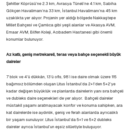
Şehitler Köprüsü’ne 2.3 km, Avrasya Tüneli’ne 4.1 km, Sabiha
Gökçen Havalimanı’na 33 km, İstanbul Havalimanı’na 45 km
uzaklıkta yer alıyor. Projenin yer aldığı bölgede Nakkaştepe
Millet Bahçesi ve Çamlıca gibi yeşil alanlar ve Akasya AVM,
Emaar AVM, Bilfen Koleji, Acıbadem Hastanesi gibi önemli
konumlar bulunuyor.
Az katlı, geniş metrekareli, teras veya bahçe seçenekli büyük
daireler
7 blok ve 4’ü dükkân, 13’ü ofis, 98’i ise daire olmak üzere 115
bağımsız bölümden oluşan Litus İstanbul’da 2+1’den 5+2’ye
kadar değişen büyüklük ve planlarda dairelerin yanı sıra bahçeli
ve dubleks daire seçenekleri de yer alıyor. Bahçeli daireler
müstakil yaşamı aratmayacak konfor ve konuma sahipken, ara
kat dairelerde ise aydınlık, geniş ve ferah alanlarda ayrıcalıklı
bir yaşam sunuluyor. Litus İstanbul’da 5+1 ve 5+2 dubleks
daireler ayrıca İstanbul’un eşsiz silüetiyle buluşuyor.