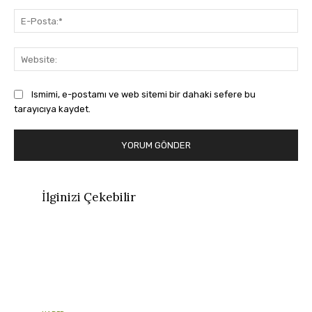
E-
Pos
Web
Ismimi, e-postamı ve web sitemi bir dahaki sefere bu
tarayıcıya kaydet.
İlginizi Çekebilir