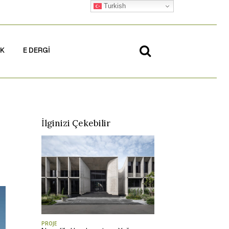
Turkish
İK
E DERGİ
İlginizi Çekebilir
PROJE