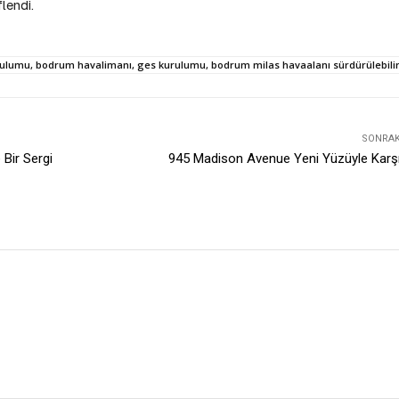
lendi.
lumu, bodrum havalimanı, ges kurulumu, bodrum milas havaalanı sürdürülebilir
SONRAKI
Bir Sergi
945 Madison Avenue Yeni Yüzüyle Karşı