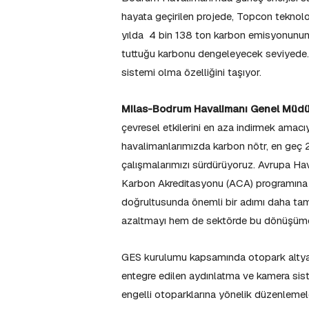
hayata geçirilen projede, Topcon teknoloj
yılda 4 bin 138 ton karbon emisyonunun ö
tuttuğu karbonu dengeleyecek seviyede. 
sistemi olma özelliğini taşıyor.
Milas-Bodrum Havalimanı Genel Müdür
çevresel etkilerini en aza indirmek amacıy
havalimanlarımızda karbon nötr, en geç 2
çalışmalarımızı sürdürüyoruz. Avrupa Ha
Karbon Akreditasyonu (ACA) programına 
doğrultusunda önemli bir adımı daha tamam
azaltmayı hem de sektörde bu dönüşüme
GES kurulumu kapsamında otopark altyapısı
entegre edilen aydınlatma ve kamera sistem
engelli otoparklarına yönelik düzenlemeler