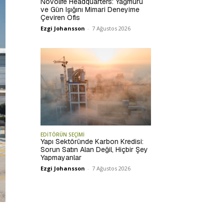
Novolife Headquarters: Yağmuru
ve Gün Işığını Mimari Deneyime
Çeviren Ofis
Ezgi Johansson
-
7 Ağustos 2026
EDİTÖRÜN SEÇİMİ
Yapı Sektöründe Karbon Kredisi:
Sorun Satın Alan Değil, Hiçbir Şey
Yapmayanlar
Ezgi Johansson
-
7 Ağustos 2026
-