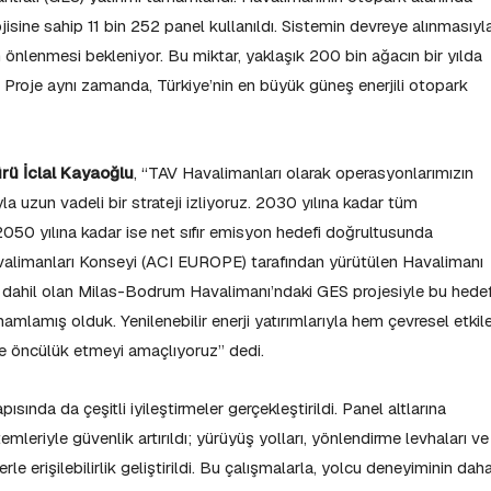
isine sahip 11 bin 252 panel kullanıldı. Sistemin devreye alınmasıyl
nlenmesi bekleniyor. Bu miktar, yaklaşık 200 bin ağacın bir yılda
Proje aynı zamanda, Türkiye’nin en büyük güneş enerjili otopark
ü İclal Kayaoğlu
, “TAV Havalimanları olarak operasyonlarımızın
la uzun vadeli bir strateji izliyoruz. 2030 yılına kadar tüm
050 yılına kadar ise net sıfır emisyon hedefi doğrultusunda
valimanları Konseyi (ACI EUROPE) tarafından yürütülen Havalimanı
dahil olan Milas-Bodrum Havalimanı’ndaki GES projesiyle bu hede
lamış olduk. Yenilenebilir enerji yatırımlarıyla hem çevresel etkile
 öncülük etmeyi amaçlıyoruz” dedi.
nda da çeşitli iyileştirmeler gerçekleştirildi. Panel altlarına
leriyle güvenlik artırıldı; yürüyüş yolları, yönlendirme levhaları ve
le erişilebilirlik geliştirildi. Bu çalışmalarla, yolcu deneyiminin dah