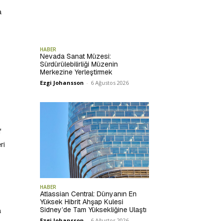
a
HABER
Nevada Sanat Müzesi:
Sürdürülebilirliği Müzenin
Merkezine Yerleştirmek
Ezgi Johansson
-
6 Ağustos 2026
f
ri
HABER
Atlassian Central: Dünyanın En
Yüksek Hibrit Ahşap Kulesi
Sidney’de Tam Yüksekliğine Ulaştı
a
Ezgi Johansson
-
6 Ağustos 2026