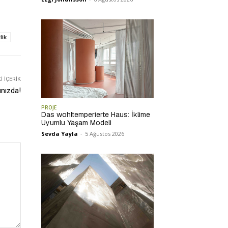
lik
 İÇERIK
nızda!
PROJE
Das wohltemperierte Haus: İklime
Uyumlu Yaşam Modeli
Sevda Yayla
-
5 Ağustos 2026