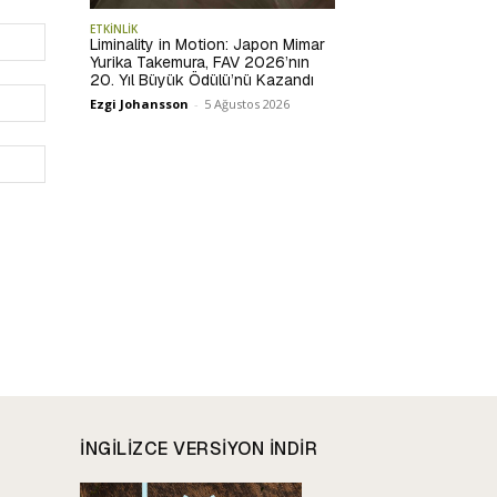
ETKİNLİK
İsim:*
Liminality in Motion: Japon Mimar
Yurika Takemura, FAV 2026’nın
20. Yıl Büyük Ödülü’nü Kazandı
E-
Ezgi Johansson
-
5 Ağustos 2026
Posta:*
Website:
INGILIZCE VERSIYON INDIR