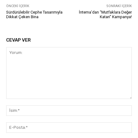
ÖNCEKI İÇERIK
SONRAKI İÇERIK
Sürdürülebilir Cephe Tasarımıyla
İntema’dan “Mutfaklara Değer
Dikkat Çeken Bina
Katan” Kampanya!
CEVAP VER
Yorum:
İsi
E-
Pos