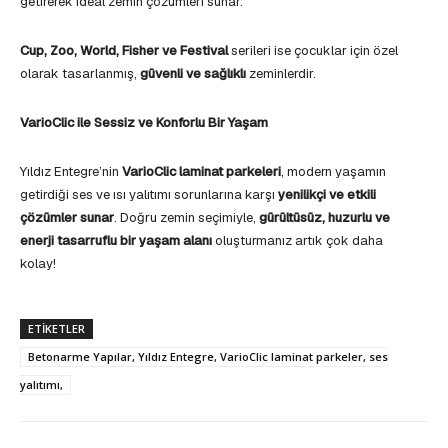
getirerek ideal zemin çözümleri sunar.
Cup, Zoo, World, Fisher ve Festival
serileri ise çocuklar için özel
olarak tasarlanmış,
güvenli ve sağlıklı
zeminlerdir.
VarioClic ile Sessiz ve Konforlu Bir Yaşam
Yıldız Entegre’nin
VarioClic laminat parkeleri
, modern yaşamın
getirdiği ses ve ısı yalıtımı sorunlarına karşı
yenilikçi ve etkili
çözümler sunar
. Doğru zemin seçimiyle,
gürültüsüz, huzurlu ve
enerji tasarruflu bir yaşam alanı
oluşturmanız artık çok daha
kolay!
ETIKETLER
Betonarme Yapılar, Yıldız Entegre, VarioClic laminat parkeler, ses
yalıtımı,