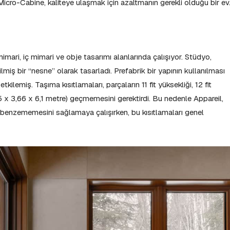
cro-Cabine, kaliteye ulaşmak için azaltmanın gerekli olduğu bir ev
mimari, iç mimari ve obje tasarımı alanlarında çalışıyor. Stüdyo,
ilmiş bir “nesne” olarak tasarladı. Prefabrik bir yapının kullanılması
tkilemiş. Taşıma kısıtlamaları, parçaların 11 fit yüksekliği, 12 fit
35 x 3,66 x 6,1 metre) geçmemesini gerektirdi. Bu nedenle Appareil,
e benzememesini sağlamaya çalışırken, bu kısıtlamaları genel