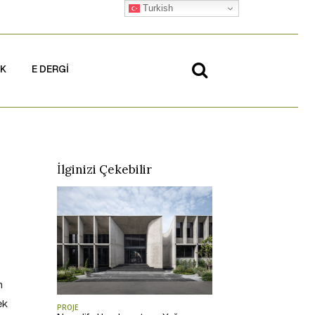
Turkish
İK
E DERGİ
İlginizi Çekebilir
n
ek
PROJE