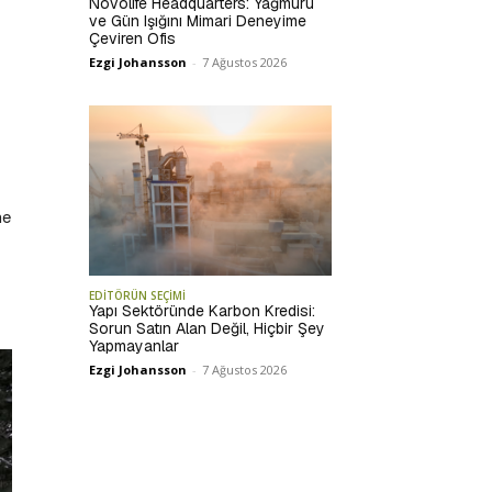
Novolife Headquarters: Yağmuru
ve Gün Işığını Mimari Deneyime
Çeviren Ofis
Ezgi Johansson
-
7 Ağustos 2026
ne
EDİTÖRÜN SEÇİMİ
Yapı Sektöründe Karbon Kredisi:
Sorun Satın Alan Değil, Hiçbir Şey
Yapmayanlar
Ezgi Johansson
-
7 Ağustos 2026