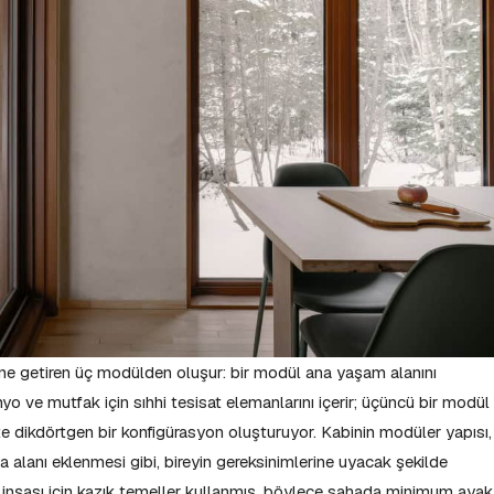
yerine getiren üç modülden oluşur: bir modül ana yaşam alanını
anyo ve mutfak için sıhhi tesisat elemanlarını içerir; üçüncü bir modül
te dikdörtgen bir konfigürasyon oluşturuyor. Kabinin modüler yapısı,
a alanı eklenmesi gibi, bireyin gereksinimlerine uyacak şekilde
n inşası için kazık temeller kullanmış, böylece sahada minimum ayak