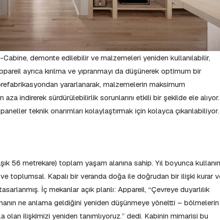
-Cabine, demonte edilebilir ve malzemeleri yeniden kullanılabilir,
pareil ayrıca kırılma ve yıpranmayı da düşünerek optimum bir
, prefabrikasyondan yararlanarak, malzemelerin maksimum
za indirerek sürdürülebilirlik sorunlarını etkili bir şekilde ele alıyor.
paneller teknik onarımları kolaylaştırmak için kolayca çıkarılabiliyor.
aşık 56 metrekare) toplam yaşam alanına sahip. Yıl boyunca kullanı
e toplumsal. Kapalı bir veranda doğa ile doğrudan bir ilişki kurar v
sarlanmış. İç mekanlar açık planlı: Appareil, “Çevreye duyarlılık
amanın ne anlama geldiğini yeniden düşünmeye yöneltti – bölmelerin
a olan ilişkimizi yeniden tanımlıyoruz.” dedi. Kabinin mimarisi bu