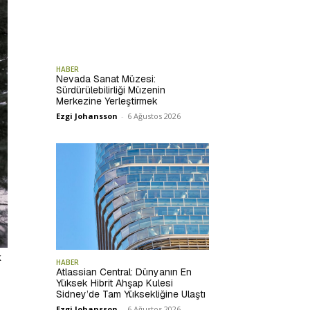
HABER
Nevada Sanat Müzesi:
Sürdürülebilirliği Müzenin
Merkezine Yerleştirmek
Ezgi Johansson
-
6 Ağustos 2026
k
HABER
Atlassian Central: Dünyanın En
Yüksek Hibrit Ahşap Kulesi
Sidney’de Tam Yüksekliğine Ulaştı
Ezgi Johansson
-
6 Ağustos 2026