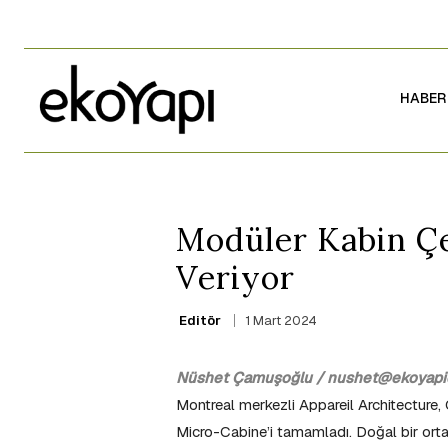
HABER
Modüler Kabin Çe
Veriyor
1 Mart 2024
Editör
Nüshet Çamuşoğlu / nushet@ekoyapid
Montreal merkezli Appareil Architecture, 
Micro-Cabine’i tamamladı. Doğal bir ortam