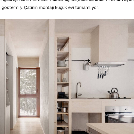
 göstermiş. Çatının montajı küçük evi tamamlıyor.