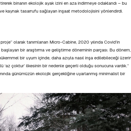
leştirerek binanın ekolojik ayak izini en aza indirmeye odaklandı – bu
e kaynak tasarrufu sağlayan inşaat metodolojisini yönlendirdi.
r proje” olarak tanımlanan Micro-Cabine, 2020 yılında Covid’in
 başlayan bir araştırma ve geliştirme döneminin parçası. Bu dönem,
ükemmel bir uyum içinde, daha azıyla nasıl inşa edilebileceği üzeri
 ‘az çoktur’ ilkesinin bir nedenle geçerli olduğu sonucuna vardık.”
ında günümüzün ekolojik gerçekliğine uyarlanmış minimalist bir