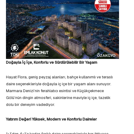
Doğayla İç İçe, Konforlu ve Sürdürülebilir Bir Yaşam
Hayat Flora, geniş peyzaj alanları, bahçe kullanımlı ve teraslı
daire seçenekleriyle doğayla iç içe bir yaşam alanı sunuyor.
Marmara Denizi’nin ferahlatıcı esintisi ve Küçükçekmece
Gölü’nün dingin atmosferi, sakinlerine maviyle iç içe, tazelik
dolu bir deneyim vadediyor.
Yatırım Değeri Yüksek, Modern ve Konforlu Daireler
1+1’den 4+1’e kadar farklı daire seçenekleriyle her ihtiyaca