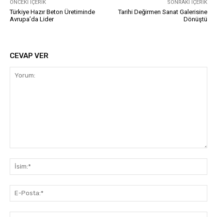
ÖNCEKI İÇERIK
SONRAKI İÇERIK
Türkiye Hazır Beton Üretiminde
Tarihi Değirmen Sanat Galerisine
Avrupa’da Lider
Dönüştü
CEVAP VER
Yorum:
İsi
E-
Pos
Web