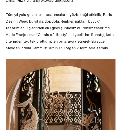
Dilhan Hız / dilhan@ekoyapidergisi.org
Tüm yıl yolu gözlenen, tasarımcıların gözbebeği etkinlik, Paris
Design Week bu yıl da dopdolu. Renkler, ışıklar, ‘büyük’
tasarımlar… İçlerinden en ilginci şüphesiz ki Fransız tasarımcı
Aude Franjou’nun “Corals of Liberty”si diyebilirim. Sanatçı, keten
liflerinden tek tek ürettiği ipleri bir araya getirerek Bastille
Meydanı’ndaki Temmuz Sütunu’nu organik formlarla sarmış.