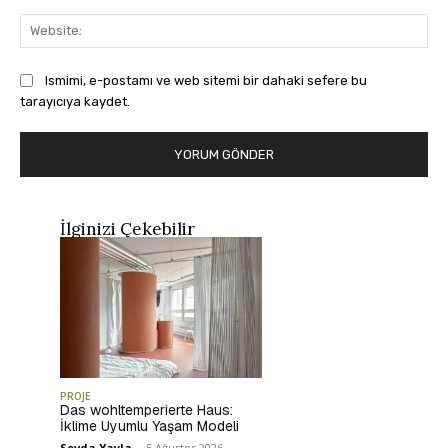
Web
Ismimi, e-postamı ve web sitemi bir dahaki sefere bu
tarayıcıya kaydet.
İlginizi Çekebilir
PROJE
Das wohltemperierte Haus:
İklime Uyumlu Yaşam Modeli
Sevda Yayla
-
5 Ağustos 2026