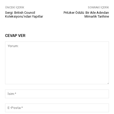
ÖNCEKI İÇERIK
SONRAKI İÇERIK
Sergi: British Council
Pritzker Ödülü: Bir Aile Adından
Koleksiyonu’ndan Yapıtlar
Mimarlık Tarihine
CEVAP VER
Yorum:
İsi
E-
Pos