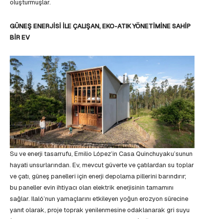
oluşturmuşlar.
GÜNEŞ ENERJİSİ İLE ÇALIŞAN, EKO-ATIK YÖNETİMİNE SAHİP
BİR EV
Su ve enerji tasarrufu, Emilio López’in Casa Quinchuyaku’sunun
hayati unsurlarından. Ev, mevcut güverte ve çatılardan su toplar
ve çatı, güneş panelleri için enerji depolama pillerini barındırır;
bu paneller evin ihtiyacı olan elektrik enerjisinin tamamını
sağlar. Ilaló’nun yamaçlarını etkileyen yoğun erozyon sürecine
yanıt olarak, proje toprak yenilenmesine odaklanarak gri suyu