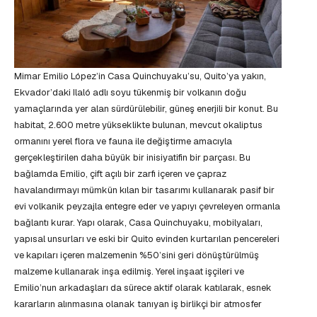
Mimar Emilio López’in Casa Quinchuyaku’su, Quito’ya yakın,
Ekvador’daki Ilaló adlı soyu tükenmiş bir volkanın doğu
yamaçlarında yer alan sürdürülebilir, güneş enerjili bir konut. Bu
habitat, 2.600 metre yükseklikte bulunan, mevcut okaliptus
ormanını yerel flora ve fauna ile değiştirme amacıyla
gerçekleştirilen daha büyük bir inisiyatifin bir parçası. Bu
bağlamda Emilio, çift açılı bir zarfı içeren ve çapraz
havalandırmayı mümkün kılan bir tasarımı kullanarak pasif bir
evi volkanik peyzajla entegre eder ve yapıyı çevreleyen ormanla
bağlantı kurar. Yapı olarak, Casa Quinchuyaku, mobilyaları,
yapısal unsurları ve eski bir Quito evinden kurtarılan pencereleri
ve kapıları içeren malzemenin %50’sini geri dönüştürülmüş
malzeme kullanarak inşa edilmiş. Yerel inşaat işçileri ve
Emilio’nun arkadaşları da sürece aktif olarak katılarak, esnek
kararların alınmasına olanak tanıyan iş birlikçi bir atmosfer