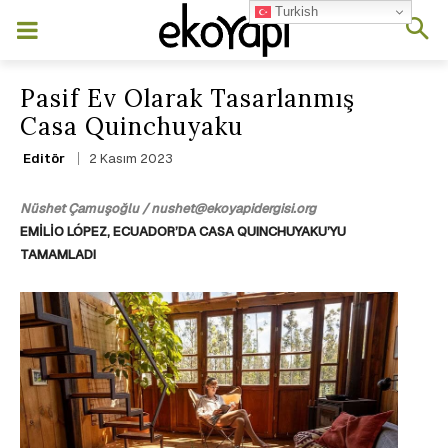
Turkish
Pasif Ev Olarak Tasarlanmış
Casa Quinchuyaku
2 Kasım 2023
Editör
Nüshet Çamuşoğlu / nushet@ekoyapidergisi.org
EMİLİO LÓPEZ, ECUADOR’DA CASA QUINCHUYAKU’YU
TAMAMLADI