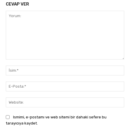
CEVAP VER
Yorum:
İsi
E-
Pos
Web
Ismimi, e-postamı ve web sitemi bir dahaki sefere bu
tarayıcıya kaydet.