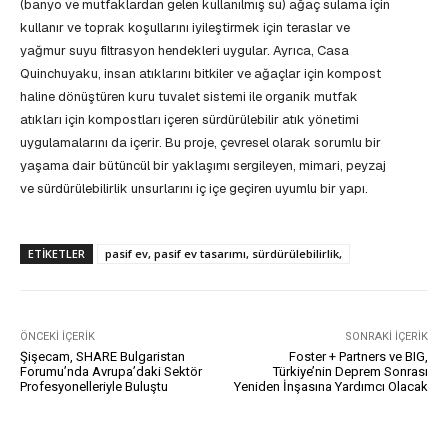
(banyo ve mutfaklardan gelen kullanılmış su) ağaç sulama için
kullanır ve toprak koşullarını iyileştirmek için teraslar ve
yağmur suyu filtrasyon hendekleri uygular. Ayrıca, Casa
Quinchuyaku, insan atıklarını bitkiler ve ağaçlar için kompost
haline dönüştüren kuru tuvalet sistemi ile organik mutfak
atıkları için kompostları içeren sürdürülebilir atık yönetimi
uygulamalarını da içerir. Bu proje, çevresel olarak sorumlu bir
yaşama dair bütüncül bir yaklaşımı sergileyen, mimari, peyzaj
ve sürdürülebilirlik unsurlarını iç içe geçiren uyumlu bir yapı.
ETIKETLER
pasif ev, pasif ev tasarımı, sürdürülebilirlik,
ÖNCEKI İÇERIK
SONRAKI İÇERIK
Şişecam, SHARE Bulgaristan
Foster + Partners ve BIG,
Forumu’nda Avrupa’daki Sektör
Türkiye’nin Deprem Sonrası
Profesyonelleriyle Buluştu
Yeniden İnşasına Yardımcı Olacak