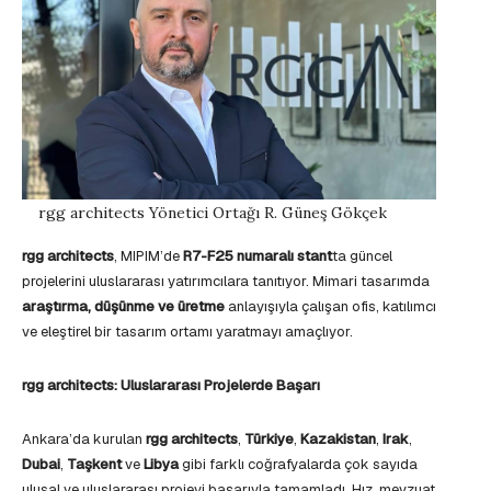
rgg architects Yönetici Ortağı R. Güneş Gökçek
rgg architects
, MIPIM’de
R7-F25 numaralı stant
ta güncel
projelerini uluslararası yatırımcılara tanıtıyor. Mimari tasarımda
araştırma, düşünme ve üretme
anlayışıyla çalışan ofis, katılımcı
ve eleştirel bir tasarım ortamı yaratmayı amaçlıyor.
rgg architects: Uluslararası Projelerde Başarı
Ankara’da kurulan
rgg architects
,
Türkiye
,
Kazakistan
,
Irak
,
Dubai
,
Taşkent
ve
Libya
gibi farklı coğrafyalarda çok sayıda
ulusal ve uluslararası projeyi başarıyla tamamladı. Hız, mevzuat