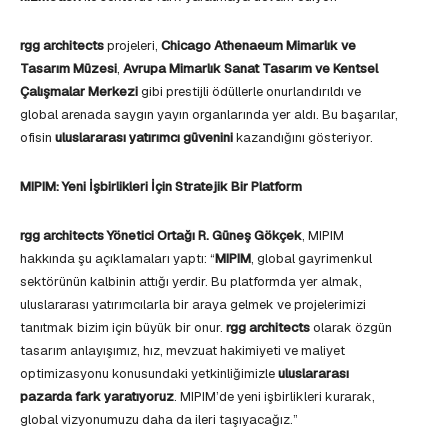
rgg architects
projeleri,
Chicago Athenaeum Mimarlık ve
Tasarım Müzesi
,
Avrupa Mimarlık Sanat Tasarım ve Kentsel
Çalışmalar Merkezi
gibi prestijli ödüllerle onurlandırıldı ve
global arenada saygın yayın organlarında yer aldı. Bu başarılar,
ofisin
uluslararası yatırımcı güvenini
kazandığını gösteriyor.
MIPIM: Yeni İşbirlikleri İçin Stratejik Bir Platform
rgg architects Yönetici Ortağı R. Güneş Gökçek
, MIPIM
hakkında şu açıklamaları yaptı: “
MIPIM
, global gayrimenkul
sektörünün kalbinin attığı yerdir. Bu platformda yer almak,
uluslararası yatırımcılarla bir araya gelmek ve projelerimizi
tanıtmak bizim için büyük bir onur.
rgg architects
olarak özgün
tasarım anlayışımız, hız, mevzuat hakimiyeti ve maliyet
optimizasyonu konusundaki yetkinliğimizle
uluslararası
pazarda fark yaratıyoruz
. MIPIM’de yeni işbirlikleri kurarak,
global vizyonumuzu daha da ileri taşıyacağız.”