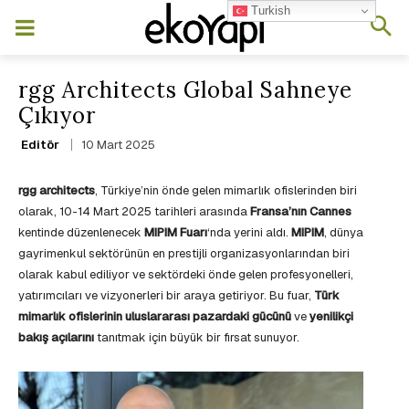
Turkish
rgg Architects Global Sahneye
Çıkıyor
10 Mart 2025
Editör
rgg architects
, Türkiye’nin önde gelen mimarlık ofislerinden biri
olarak, 10-14 Mart 2025 tarihleri arasında
Fransa’nın Cannes
kentinde düzenlenecek
MIPIM Fuarı
‘nda yerini aldı.
MIPIM
, dünya
gayrimenkul sektörünün en prestijli organizasyonlarından biri
olarak kabul ediliyor ve sektördeki önde gelen profesyonelleri,
yatırımcıları ve vizyonerleri bir araya getiriyor. Bu fuar,
Türk
mimarlık ofislerinin uluslararası pazardaki gücünü
ve
yenilikçi
bakış açılarını
tanıtmak için büyük bir fırsat sunuyor.