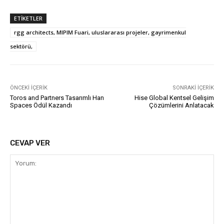
ETIKETLER
rgg architects, MIPIM Fuari, uluslararası projeler, gayrimenkul
sektörü,
ÖNCEKI İÇERIK
SONRAKI İÇERIK
Toros and Partners Tasarımlı Han
Hise Global Kentsel Gelişim
Spaces Ödül Kazandı
Çözümlerini Anlatacak
CEVAP VER