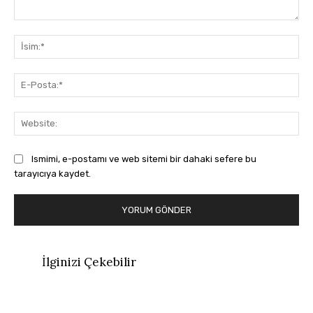
Yorum:
İsi
E-
Pos
Web
Ismimi, e-postamı ve web sitemi bir dahaki sefere bu
tarayıcıya kaydet.
İlginizi Çekebilir