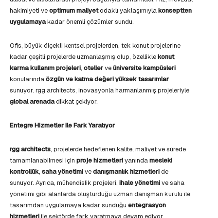
hakimiyeti ve
optimum maliyet
odaklı yaklaşımıyla
konseptten
uygulamaya
kadar önemli çözümler sundu.
Ofis, büyük ölçekli kentsel projelerden, tek konut projelerine
kadar çeşitli projelerde uzmanlaşmış olup, özellikle
konut
,
karma kullanım projeleri
,
oteller
ve
üniversite kampüsleri
konularında
özgün ve katma değeri yüksek tasarımlar
sunuyor. rgg architects, inovasyonla harmanlanmış projeleriyle
global arenada
dikkat çekiyor.
Entegre Hizmetler ile Fark Yaratıyor
rgg architects
, projelerde hedeflenen kalite, maliyet ve sürede
tamamlanabilmesi için
proje hizmetleri
yanında
mesleki
kontrollük
,
saha yönetimi
ve
danışmanlık hizmetleri
de
sunuyor. Ayrıca, mühendislik projeleri,
ihale yönetimi
ve saha
yönetimi gibi alanlarda oluşturduğu uzman danışman kurulu ile
tasarımdan uygulamaya kadar sunduğu
entegrasyon
hizmetleri
ile sektörde fark yaratmaya devam ediyor.