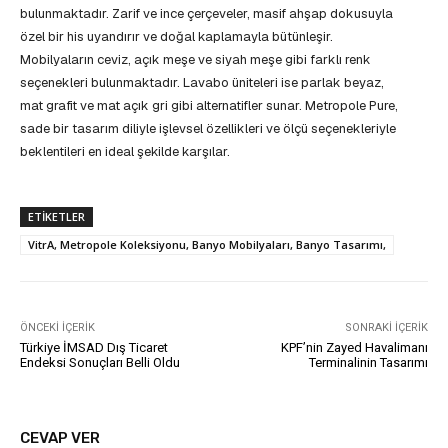
bulunmaktadır. Zarif ve ince çerçeveler, masif ahşap dokusuyla
özel bir his uyandırır ve doğal kaplamayla bütünleşir.
Mobilyaların ceviz, açık meşe ve siyah meşe gibi farklı renk
seçenekleri bulunmaktadır. Lavabo üniteleri ise parlak beyaz,
mat grafit ve mat açık gri gibi alternatifler sunar. Metropole Pure,
sade bir tasarım diliyle işlevsel özellikleri ve ölçü seçenekleriyle
beklentileri en ideal şekilde karşılar.
ETIKETLER
VitrA, Metropole Koleksiyonu, Banyo Mobilyaları, Banyo Tasarımı,
ÖNCEKI İÇERIK
SONRAKI İÇERIK
Türkiye İMSAD Dış Ticaret
KPF’nin Zayed Havalimanı
Endeksi Sonuçları Belli Oldu
Terminalinin Tasarımı
CEVAP VER