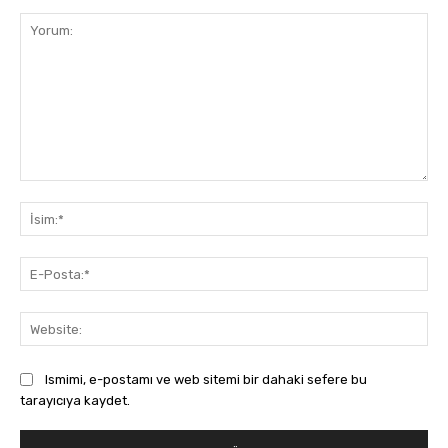
Yorum:
İsi
E-
Pos
Web
Ismimi, e-postamı ve web sitemi bir dahaki sefere bu
tarayıcıya kaydet.