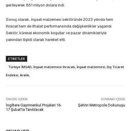
gerileyerek 851 milyon dolara indi.
Sonuç olarak, inşaat malzemesi sektöründe 2023 yılında hem
ihracat hem de ithalat performansında değişkenlikler yaşandı.
Sektör, küresel ekonomik koşullar ve pazar dinamikleriyle
yakından ilişkili olarak hareket etti.
ETIKETLER
Türkiye İMSAD, İnşaat malzemesi ihracatı, İnşaat malzemesi, Dış Ticaret
Endeksi, Aralık,
ÖNCEKI İÇERIK
SONRAKI İÇERIK
İngiltere Gayrimenkul Projeleri 16-
Şehrin Metropole Dokunuşu
17 Şubat’ta Tanıtılacak