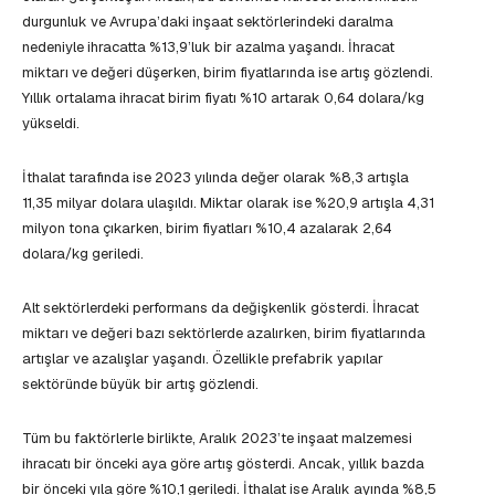
durgunluk ve Avrupa’daki inşaat sektörlerindeki daralma
nedeniyle ihracatta %13,9’luk bir azalma yaşandı. İhracat
miktarı ve değeri düşerken, birim fiyatlarında ise artış gözlendi.
Yıllık ortalama ihracat birim fiyatı %10 artarak 0,64 dolara/kg
yükseldi.
İthalat tarafında ise 2023 yılında değer olarak %8,3 artışla
11,35 milyar dolara ulaşıldı. Miktar olarak ise %20,9 artışla 4,31
milyon tona çıkarken, birim fiyatları %10,4 azalarak 2,64
dolara/kg geriledi.
Alt sektörlerdeki performans da değişkenlik gösterdi. İhracat
miktarı ve değeri bazı sektörlerde azalırken, birim fiyatlarında
artışlar ve azalışlar yaşandı. Özellikle prefabrik yapılar
sektöründe büyük bir artış gözlendi.
Tüm bu faktörlerle birlikte, Aralık 2023’te inşaat malzemesi
ihracatı bir önceki aya göre artış gösterdi. Ancak, yıllık bazda
bir önceki yıla göre %10,1 geriledi. İthalat ise Aralık ayında %8,5