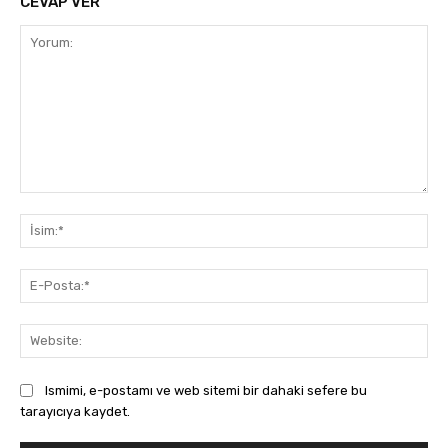
CEVAP VER
Yorum:
İsi
E-
Pos
Web
Ismimi, e-postamı ve web sitemi bir dahaki sefere bu
tarayıcıya kaydet.