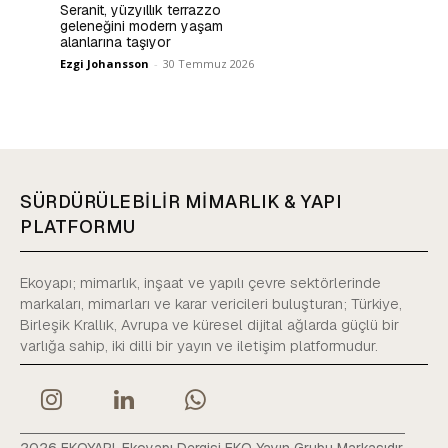
Seranit, yüzyıllık terrazzo
geleneğini modern yaşam
alanlarına taşıyor
Ezgi Johansson
-
30 Temmuz 2026
SÜRDÜRÜLEBİLİR MİMARLIK & YAPI
PLATFORMU
Ekoyapı; mimarlık, inşaat ve yapılı çevre sektörlerinde
markaları, mimarları ve karar vericileri buluşturan; Türkiye,
Birleşik Krallık, Avrupa ve küresel dijital ağlarda güçlü bir
varlığa sahip, iki dilli bir yayın ve iletişim platformudur.
2026 EKOYAPI. Ekoyapı Dergisi EKO Yayın Grubu Markasıdır.