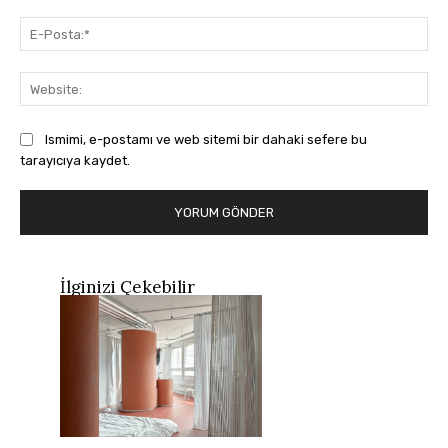
E-
Pos
Web
Ismimi, e-postamı ve web sitemi bir dahaki sefere bu
tarayıcıya kaydet.
İlginizi Çekebilir