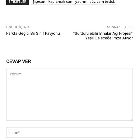
ETIKETLER
Şişecam, kaplamalı cam, yatırım, düz cam tesisi,
ÖNCEKI İÇERIK
SONRAKI İÇERIK
Parkta Geçici Bir Sınıf Pavyonu
“Sürdürülebilir Binalar Ağı Projesi”
Yeşil Geleceğe İmza Atıyor
CEVAP VER
Yorum:
İsi