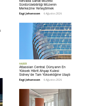
Nevada Sanat Müzesi:
Sürdürülebilirliği Müzenin
Merkezine Yerleştirmek
Ezgi Johansson
-
6 Ağustos 2026
k
HABER
Atlassian Central: Dünyanın En
Yüksek Hibrit Ahşap Kulesi
Sidney’de Tam Yüksekliğine Ulaştı
Ezgi Johansson
-
6 Ağustos 2026