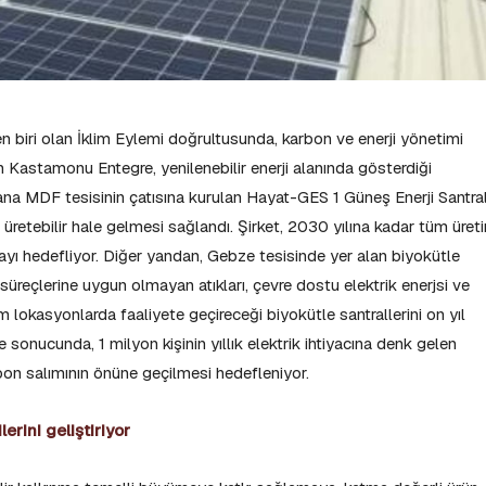
n biri olan İklim Eylemi doğrultusunda, karbon ve enerji yönetimi
 Kastamonu Entegre, yenilenebilir enerji alanında gösterdiği
dana MDF tesisinin çatısına kurulan Hayat-GES 1 Güneş Enerji Santral
ni üretebilir hale gelmesi sağlandı. Şirket, 2030 yılına kadar tüm üret
rmayı hedefliyor. Diğer yandan, Gebze tesisinde yer alan biyokütle
 süreçlerine uygun olmayan atıkları, çevre dostu elektrik enerjsi ve
lokasyonlarda faaliyete geçireceği biyokütle santrallerini on yıl
 sonucunda, 1 milyon kişinin yıllık elektrik ihtiyacına denk gelen
rbon salımının önüne geçilmesi hedefleniyor.
erini geliştiriyor