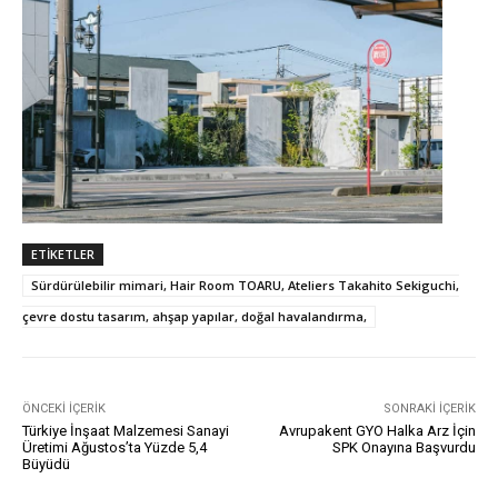
ETIKETLER
Sürdürülebilir mimari, Hair Room TOARU, Ateliers Takahito Sekiguchi,
çevre dostu tasarım, ahşap yapılar, doğal havalandırma,
ÖNCEKI İÇERIK
SONRAKI İÇERIK
Türkiye İnşaat Malzemesi Sanayi
Avrupakent GYO Halka Arz İçin
Üretimi Ağustos’ta Yüzde 5,4
SPK Onayına Başvurdu
Büyüdü