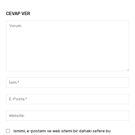
CEVAP VER
Yorum:
İsi
E-
Pos
Web
Ismimi, e-postamı ve web sitemi bir dahaki sefere bu