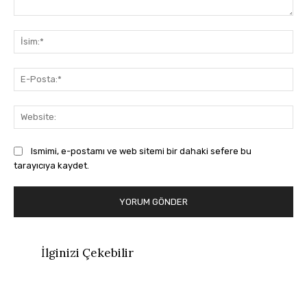
Yorum:
İsi
E-
Pos
Web
Ismimi, e-postamı ve web sitemi bir dahaki sefere bu
tarayıcıya kaydet.
İlginizi Çekebilir