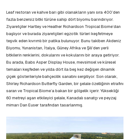
Leaf restoran ve kahve barı gibi olanakların yanı sıra 400’den
fazla benzersiz bitki türüne sahip dört biyomu barındırıyor.
Ziyaretçiler Hartley ve Heather Richardson Tropical Biome’dan
başlıyor ve burada ziyaretçileri egzotik türleri keşfetmeye
teşvik eden kıvrımlı bir patika bulunuyor. Bunu takiben Akdeniz
Biyomu, Yunanistan, İtalya, Güney Afrika ve Şili’den yerli
bitkilerin renklerini, dokularını ve kokularını bir araya getiriyor.
Bu arada, Babs Asper Display House, mevsimsel ve küresel
temaları keşfeden ve yılda dört ila beş kez değişen dinamik
çiçek gösterileriyle bahçecilik sanatını sergiliyor. Son olarak,
Shirley Richardson Butterfly Garden, bir şelale özelliğinin etrafını
saran ve Tropical Biome’a bakan bir gölgelik içerir. Yüksekliği
60 metreyi aşan etkileyici şelale, Kanadalı sanatçı ve peyzaj
mimarı Dan Euser tarafından tasarlanmış.