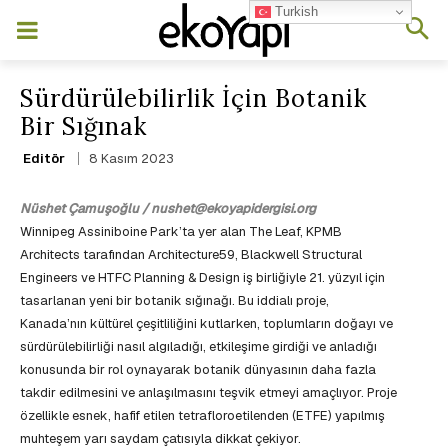
Turkish
Sürdürülebilirlik İçin Botanik
Bir Sığınak
8 Kasım 2023
Editör
Nüshet Çamuşoğlu / nushet@ekoyapidergisi.org
Winnipeg Assiniboine Park’ta yer alan The Leaf, KPMB
Architects tarafından Architecture59, Blackwell Structural
Engineers ve HTFC Planning & Design iş birliğiyle 21. yüzyıl için
tasarlanan yeni bir botanik sığınağı. Bu iddialı proje,
Kanada’nın kültürel çeşitliliğini kutlarken, toplumların doğayı ve
sürdürülebilirliği nasıl algıladığı, etkileşime girdiği ve anladığı
konusunda bir rol oynayarak botanik dünyasının daha fazla
takdir edilmesini ve anlaşılmasını teşvik etmeyi amaçlıyor. Proje
özellikle esnek, hafif etilen tetrafloroetilenden (ETFE) yapılmış
muhteşem yarı saydam çatısıyla dikkat çekiyor.