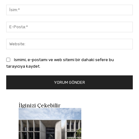
Yorum:
İsi
E-
Pos
Web
Ismimi, e-postamı ve web sitemi bir dahaki sefere bu
tarayıcıya kaydet.
İlginizi Çekebilir