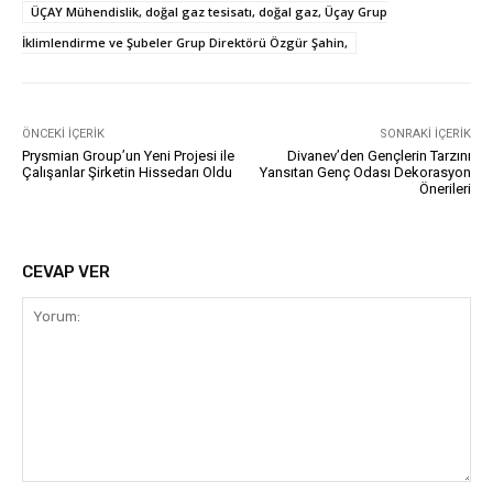
ÜÇAY Mühendislik, doğal gaz tesisatı, doğal gaz, Üçay Grup
İklimlendirme ve Şubeler Grup Direktörü Özgür Şahin,
ÖNCEKI İÇERIK
SONRAKI İÇERIK
Prysmian Group’un Yeni Projesi ile
Divanev’den Gençlerin Tarzını
Çalışanlar Şirketin Hissedarı Oldu
Yansıtan Genç Odası Dekorasyon
Önerileri
CEVAP VER
Yorum: