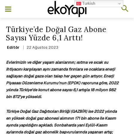
Turkish
Türkiye’de Doğal Gaz Abone
Sayısı Yüzde 6,1 Arttı!
22 Ağustos 2023
Editör
Evlerimizin ve diğer yaşam alanlarının;
ı
sıtma ve sıcak su
ihtiyacını karşılayan aynı zamanda fırınlara ve ocaklara enerji
sağlayan doğal gaza olan talep her geçen gün artıyor. Enerji
Piyasası Düzenleme Kurumu’nun (EPDK) raporuna göre, 2022
yılında Türkiye’de konut abone sayısı 6,1 artışla 18 milyon 982
bin 872’ye yükseldi.
Türkiye Doğal Gaz Dağıtıcıları Birliği (GAZBİR) ise 2022 yılında
en yüksek doğal gaz abonesi alımının
171 bin abone
ile Kasım
ayında yapıldığını açıkladı. Sonbaharda yani Eylül-Kasım
aylarında doğal gaz abonelik başvurularında yaşanan artış;