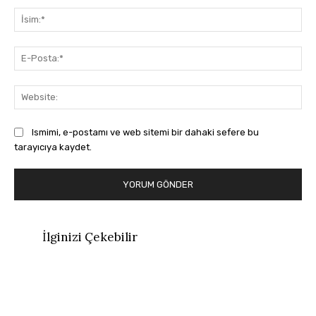
İsi
E-
Pos
Web
Ismimi, e-postamı ve web sitemi bir dahaki sefere bu
tarayıcıya kaydet.
İlginizi Çekebilir