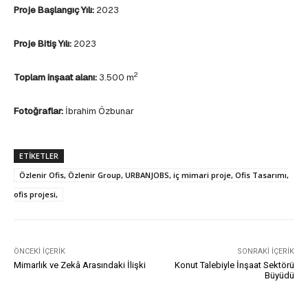
Proje Başlangıç Yılı:
2023
Proje Bitiş Yılı:
2023
2
Toplam inşaat alanı:
3.500 m
Fotoğraflar:
İbrahim Özbunar
ETIKETLER
Özlenir Ofis, Özlenir Group, URBANJOBS, iç mimari proje, Ofis Tasarımı,
ofis projesi,
ÖNCEKI İÇERIK
SONRAKI İÇERIK
Mimarlık ve Zekâ Arasındaki İlişki
Konut Talebiyle İnşaat Sektörü
Büyüdü