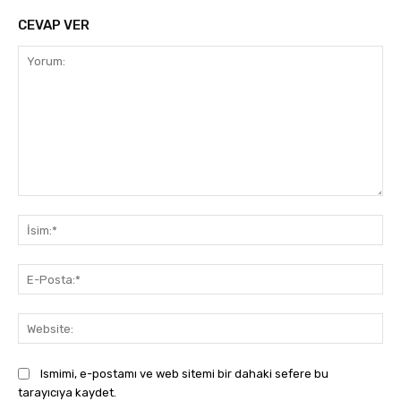
CEVAP VER
Yorum:
İsi
E-
Pos
Web
Ismimi, e-postamı ve web sitemi bir dahaki sefere bu
tarayıcıya kaydet.