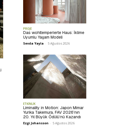
PROJE
Das wohltemperierte Haus: İklime
Uyumlu Yaşam Modeli
Sevda Yayla
-
5 Ağustos 2026
i
ETKİNLİK
Liminality in Motion: Japon Mimar
Yurika Takemura, FAV 2026’nın
20. Yıl Büyük Ödülü’nü Kazandı
Ezgi Johansson
-
5 Ağustos 2026