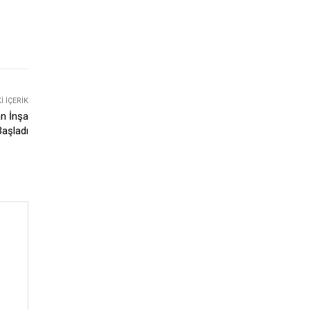
 İÇERIK
an İnşa
Başladı