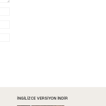
İsim:*
E-
Posta:*
Website:
INGILIZCE VERSIYON INDIR