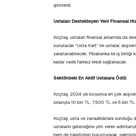
gösterdi.
Ustaları Destekleyen Yeni Finansal Hi
Koçtaş, ustaları finansal anlamda da deste
sunulacak “Usta Kart” ile ustalar, alışve
yararlanabilecek. Fibabanka ile iş birliğ
kadar vade farksız kredi sağlanacak.
Sektördeki En Aktif Ustalara Ödül
Koçtaş, 2024 yılı boyunca en çok alışveri
sırasıyla 10 bin TL, 7.500 TL ve 5 bin TL
Koçtaş, usta ve zanaatkârlara sunduğu de
ustaların geleceğine yön veren adımlarıyla
hem de tüketicileri buluşturarak, sektörü