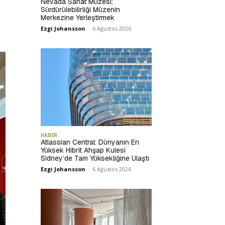
Nevada Sanat Müzesi:
Sürdürülebilirliği Müzenin
Merkezine Yerleştirmek
Ezgi Johansson
-
6 Ağustos 2026
HABER
Atlassian Central: Dünyanın En
Yüksek Hibrit Ahşap Kulesi
Sidney’de Tam Yüksekliğine Ulaştı
Ezgi Johansson
-
6 Ağustos 2026