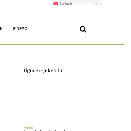
Turkish
İK
E DERGİ
İlginizi Çekebilir
HABER