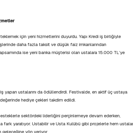
zmetler
klemek için yeni hizmetlerini duyurdu. Yapı Kredi iş birliğiyle
rişlerinde daha fazla taksit ve düşük faiz imkanlarından
i kapsamında ise yeni banka müşterisi olan ustalara 15.000 TL’ye
ş yapan ustalarını da ödüllendirdi. Festivalde, en aktif üç ustaya
 değerinde hediye çekleri takdim edildi.
steklerle sektördeki liderliğini perçinlemeye devam ederken,
 fark yaratıyor. Ustabilir ve Usta Kulübü gibi projelerle hem ustalar
n geleceğine yön veriyor.