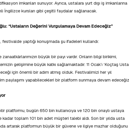
rtifikasyon imkanları sunuyor. Ayrıca, ustalara yurt dışı iş imkanlarına
mli İngilizce kursları gibi çeşitli faydalar sağlanacak.
lu: “Ustaların Değerini Vurgulamaya Devam Edeceğiz”
festivalde yaptığı konuşmada şu ifadeleri kullandı:
zanaatkârlarımızın büyük bir payı vardır. Onların bilgi birikimi,
lkemizin gelişimine büyük katkı sağlamaktadır. 11 Ocak’ı ‘Koçtaş Usta
ceği için önemli bir adım atmış olduk. Festivalimizi her yıl
yim paylaşımı yapabilecekleri bir platform sunmaya devam edeceğiz
yor
lir platformu, bugün 650 bin kullanıcıya ve 120 bin onaylı ustaya
e kadar toplam 101 bin adet müşteri talebi aldı. Son bir yılda usta
ında artarak platformun büyük bir güvene ve ilgiye mazhar olduğunu