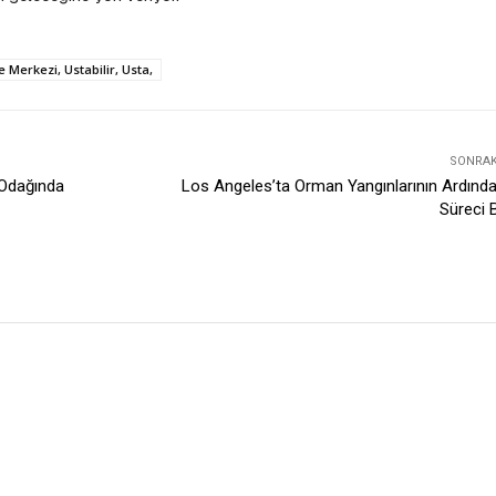
e Merkezi, Ustabilir, Usta,
SONRAKI
 Odağında
Los Angeles’ta Orman Yangınlarının Ardınd
Süreci 