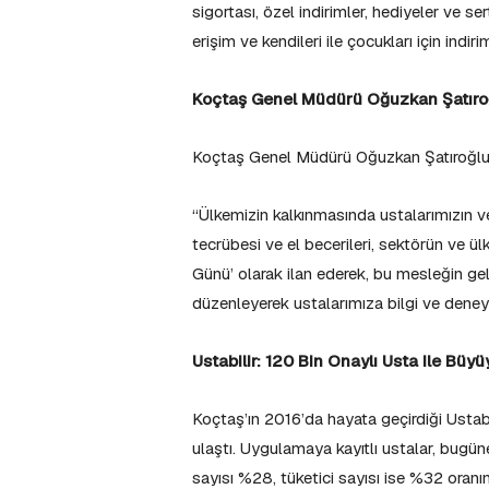
sigortası, özel indirimler, hediyeler ve se
erişim ve kendileri ile çocukları için indiri
Koçtaş Genel Müdürü Oğuzkan Şatıroğ
Koçtaş Genel Müdürü Oğuzkan Şatıroğlu, 
“Ülkemizin kalkınmasında ustalarımızın ve 
tecrübesi ve el becerileri, sektörün ve ü
Günü’ olarak ilan ederek, bu mesleğin gele
düzenleyerek ustalarımıza bilgi ve dene
Ustabilir: 120 Bin Onaylı Usta ile Büyü
Koçtaş’ın 2016’da hayata geçirdiği Ustabi
ulaştı. Uygulamaya kayıtlı ustalar, bugün
sayısı %28, tüketici sayısı ise %32 oran