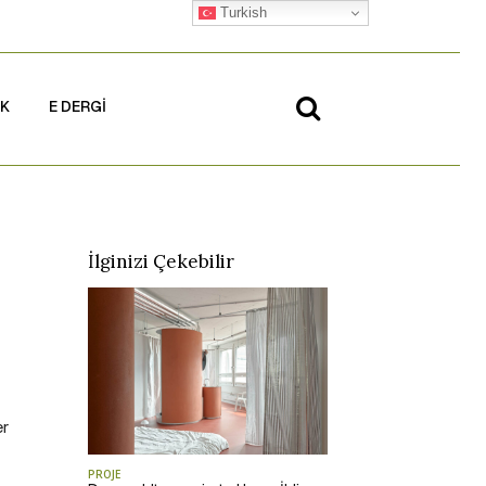
Turkish
İK
E DERGİ
İlginizi Çekebilir
er
PROJE