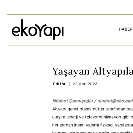
HABER
Yaşayan Altyapıla
22 Mart 2023
Editör
Nüshet Çamuşoğlu / nushet@ekoyapid
Altyapı genel olarak nüfus tarafından ba
ulaşım, enerji ve telekomünikasyon gibi b
her zaman insan yapımı fiziksel yapılardan
kalması için insanlar ve doğa arasındaki 