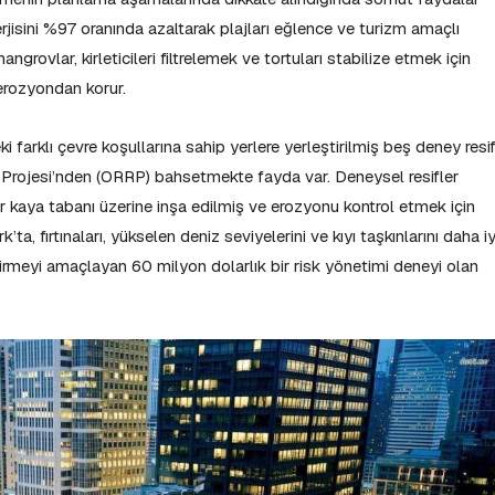
erjisini %97 oranında azaltarak plajları eğlence ve turizm amaçlı
ngrovlar, kirleticileri filtrelemek ve tortuları stabilize etmek için
 erozyondan korur.
arklı çevre koşullarına sahip yerlere yerleştirilmiş beş deney resif
 Projesi’nden (ORRP) bahsetmekte fayda var. Deneysel resifler
 kaya tabanı üzerine inşa edilmiş ve erozyonu kontrol etmek için
ta, fırtınaları, yükselen deniz seviyelerini ve kıyı taşkınlarını daha iy
iştirmeyi amaçlayan 60 milyon dolarlık bir risk yönetimi deneyi olan