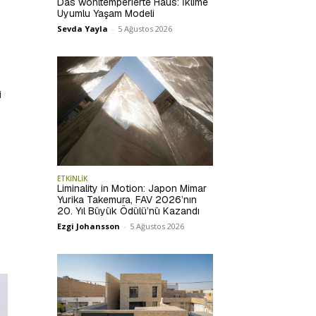
Das wohltemperierte Haus: İklime
Uyumlu Yaşam Modeli
Sevda Yayla
-
5 Ağustos 2026
i
ETKİNLİK
Liminality in Motion: Japon Mimar
Yurika Takemura, FAV 2026’nın
20. Yıl Büyük Ödülü’nü Kazandı
Ezgi Johansson
-
5 Ağustos 2026