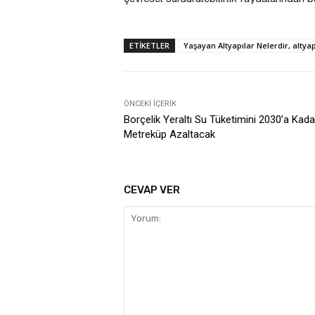
ETIKETLER
Yaşayan Altyapılar Nelerdir, altyapı
ÖNCEKI İÇERIK
Borçelik Yeraltı Su Tüketimini 2030’a Kada
Metreküp Azaltacak
CEVAP VER