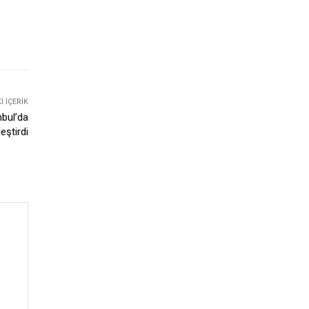
 İÇERIK
nbul’da
eştirdi