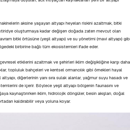
kinelerin aksine yaşayan altyapı heyelan riskini azaltmak, bitki
in istiridye oluşturmaya kadar değişen doğada zaten mevcut olan
vram bitki örtüsüne (yeşil altyapı) ve su yönetimi (mavi altyapı) gib
lgedeki birbirine bağlı tüm ekosistemleri ifade eder.
evresel etkilerini azaltmak ve şehirleri iklim değişikliğine karşı daha
rklar, topluluk bahçeleri ve kentsel ormancılık gibi örnekleri hayal
l altyapı, diğerlerinin yanı sıra sulak alanlar, yağmur suyu hasadı ve
temlerini de içerir. Böylece yeşil altyapı bölgenin faunasını ve
ğaya kaynaştırırken iklim, hidrolojik döngüler, besin akışları, doğal
 ortadan kaldırabilir veya yoluna koyar.