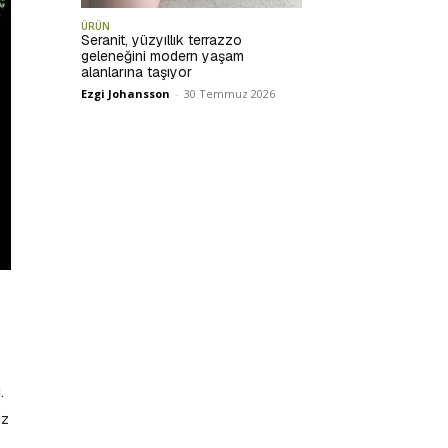
ÜRÜN
Seranit, yüzyıllık terrazzo
geleneğini modern yaşam
alanlarına taşıyor
Ezgi Johansson
-
30 Temmuz 2026
.
iz