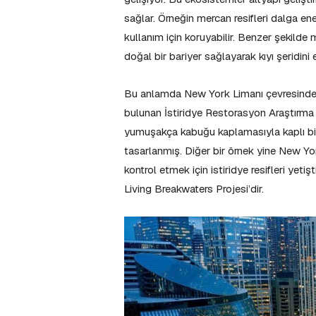
sağlar. Örneğin mercan resifleri dalga en
kullanım için koruyabilir. Benzer şekilde ma
doğal bir bariyer sağlayarak kıyı şeridini
Bu anlamda New York Limanı çevresindeki f
bulunan İstiridye Restorasyon Araştırma
yumuşakça kabuğu kaplamasıyla kaplı bir
tasarlanmış. Diğer bir örnek yine New York’
kontrol etmek için istiridye resifleri yet
Living Breakwaters Projesi’dir.