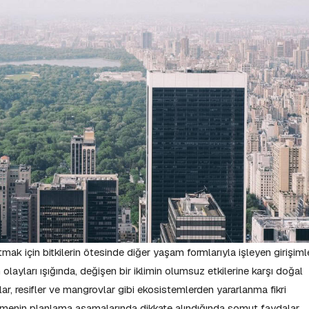
mak için bitkilerin ötesinde diğer yaşam formlarıyla işleyen girişiml
m olayları ışığında, değişen bir iklimin olumsuz etkilerine karşı doğal
ar, resifler ve mangrovlar gibi ekosistemlerden yararlanma fikri
tirmenin planlama aşamalarında dikkate alındığında somut faydalar