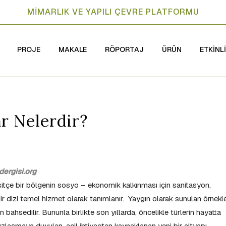
MİMARLIK VE YAPILI ÇEVRE PLATFORMU
PROJE
MAKALE
RÖPORTAJ
ÜRÜN
ETKİNL
r Nelerdir?
ergisi.org
sitçe bir bölgenin sosyo – ekonomik kalkınması için sanitasyon,
ir dizi temel hizmet olarak tanımlanır. Yaygın olarak sunulan örnekl
 bahsedilir. Bununla birlikte son yıllarda, öncelikle türlerin hayatta
uzlaşmaya duyulan, acil ihtiyaçtan kaynaklanan yeni bir altyapı