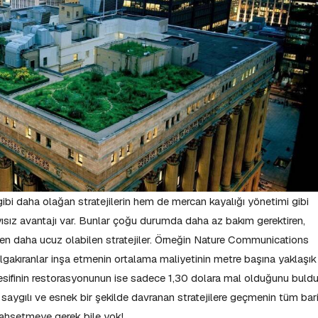
 gibi daha olağan stratejilerin hem de mercan kayalığı yönetimi gibi
 sayısız avantajı var. Bunlar çoğu durumda daha az bakım gerektiren,
n daha ucuz olabilen stratejiler. Örneğin Nature Communications
algakıranlar inşa etmenin ortalama maliyetinin metre başına yaklaşık
esifinin restorasyonunun ise sadece 1,30 dolara mal olduğunu buldu
aygılı ve esnek bir şekilde davranan stratejilere geçmenin tüm bar
 bahsetmeye gerek bile yok!