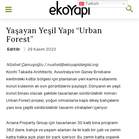
Turkish
Yaşayan Yeşil Yapı “Urban
Forest”
29 Kasım 2022
Editör
Nüshet Çamuşoğlu / nushet@ekoyapidergisi.org
Koichi Takada Architects, Avustralya’nın Güney Brisbane
kentindeki kültür bölgesi için planlanan yeni karma kullanımlı
konut kulesinin en son görüntülerini paylaştı. Dünyanın en yeşil
konut binası olacak şekilde tasarlanan sürdürülebilir mimari
Urban Forest projesi, yoğun ormanlarla kaplı dikey bahçelerin
yanı sıra çeşitli sürdürülebilir tasarım stratejileri içeriyor.
Ariana Property Group için tasarlanan 30 katlı bina programı
382 daire, bahçe ve yaşam alanları ile iki katlı bir çatı ve zemin
katta halka açık plan bir park içeriyor. Bu zemin katta organik