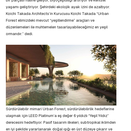
bir parçası haline geliyor, biyoçeşitliliği artırıyor ve kentsel
yaşamı geliştiriyor. Şehirdeki ekolojik ayak izini de azaltıyor.
Koichi Takada Architects’in Kurucusu Koichi Takada “Urban
Forest elimizdeki mevcut “yeşillendirme” araçları ve
düzenlemeleri ile muhtemelen tasarlayabileceğimiz en yeşil
ormandır.” dedi.
Sürdürülebilir mimari Urban Forest, sürdürülebilirlik hedeflerine
ulaşmak için LEED Platinum’a eş değer 6 yıldızlı “Yeşil Yıldız”
derecesini hedefliyor. Pasif tasarım ilkeleri, subtropikal iklimden
en iyi şekilde yararlanarak doğal ışığı en üst düzeye çıkarır ve