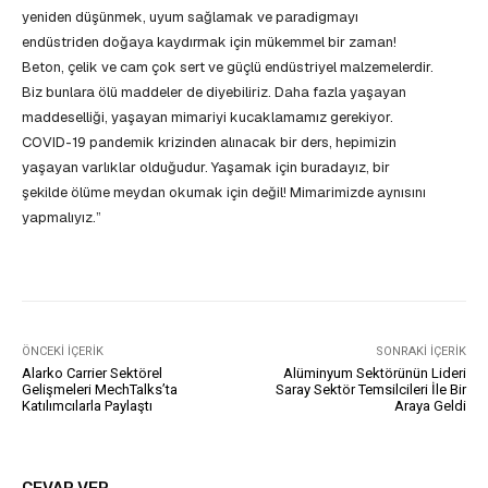
yeniden düşünmek, uyum sağlamak ve paradigmayı
endüstriden doğaya kaydırmak için mükemmel bir zaman!
Beton, çelik ve cam çok sert ve güçlü endüstriyel malzemelerdir.
Biz bunlara ölü maddeler de diyebiliriz. Daha fazla yaşayan
maddeselliği, yaşayan mimariyi kucaklamamız gerekiyor.
COVID-19 pandemik krizinden alınacak bir ders, hepimizin
yaşayan varlıklar olduğudur. Yaşamak için buradayız, bir
şekilde ölüme meydan okumak için değil! Mimarimizde aynısını
yapmalıyız.”
ÖNCEKI İÇERIK
SONRAKI İÇERIK
Alarko Carrier Sektörel
Alüminyum Sektörünün Lideri
Gelişmeleri MechTalks’ta
Saray Sektör Temsilcileri İle Bir
Katılımcılarla Paylaştı
Araya Geldi
CEVAP VER