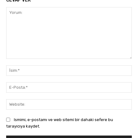
Yorum:
İsi
E-
Pos
Web
Ismimi, e-postamı ve web sitemi bir dahaki sefere bu
tarayıcıya kaydet.