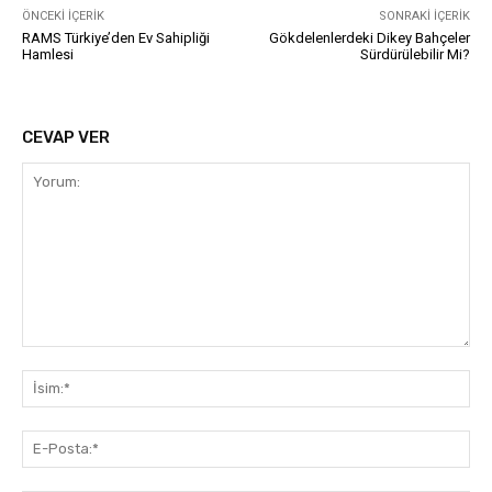
ÖNCEKI İÇERIK
SONRAKI İÇERIK
RAMS Türkiye’den Ev Sahipliği
Gökdelenlerdeki Dikey Bahçeler
Hamlesi
Sürdürülebilir Mi?
CEVAP VER
Yorum:
İsi
E-
Pos