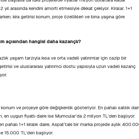
12 yıl arasında kendini amorti etmesiyle dikkat çekiyor. Kiralar, 1+1
ken, kira getirisi konum, proje özellikleri ve bina yaşına göre
rım açısından hangisi daha kazançlı?
zlık yaşam tarzıyla kısa ve orta vadeli yatırımlar için cazip bir
 getirisi ve uluslararası yatırımcı dostu yapısıyla uzun vadeli kazanç
yor.
ı, konum ve projeye göre değişkenlik gösteriyor. En pahalı satılık dair
en, en uygun fiyatlı daire ise Mumcular’da 2 milyon TL’den başlıyor.
en pahalı 1+1 kiralık daire, Aspat’taki bir marka projede aylık 400.0
 ise 15.000 TL’den başlıyor.