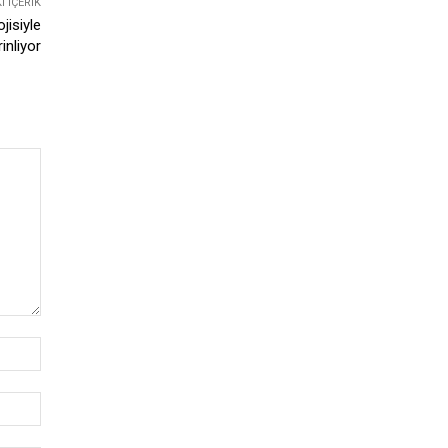
 İÇERIK
jisiyle
inliyor
İsim:*
E-
Posta:*