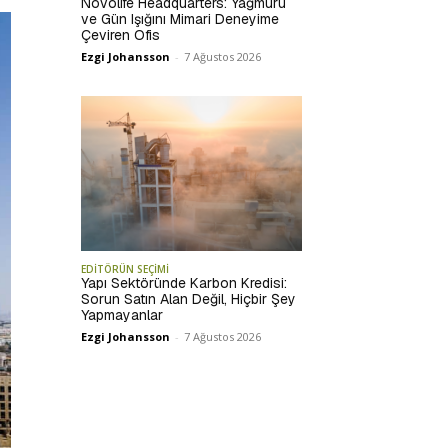
Novolife Headquarters: Yağmuru
ve Gün Işığını Mimari Deneyime
Çeviren Ofis
Ezgi Johansson
-
7 Ağustos 2026
EDİTÖRÜN SEÇİMİ
Yapı Sektöründe Karbon Kredisi:
Sorun Satın Alan Değil, Hiçbir Şey
Yapmayanlar
Ezgi Johansson
-
7 Ağustos 2026