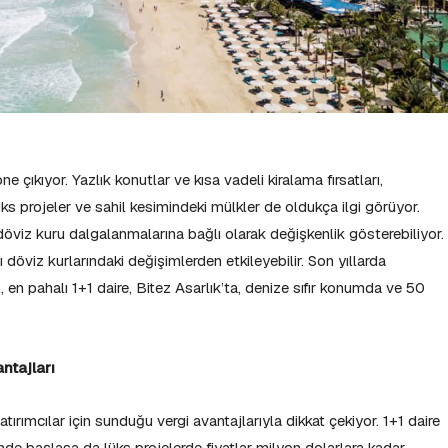
 çıkıyor. Yazlık konutlar ve kısa vadeli kiralama fırsatları,
Lüks projeler ve sahil kesimindeki mülkler de oldukça ilgi görüyor.
 döviz kuru dalgalanmalarına bağlı olarak değişkenlik gösterebiliyor.
ı döviz kurlarındaki değişimlerden etkileyebilir. Son yıllarda
, en pahalı 1+1 daire, Bitez Asarlık’ta, denize sıfır konumda ve 50
antajları
tırımcılar için sunduğu vergi avantajlarıyla dikkat çekiyor. 1+1 daire
nde başlasa da lüks projelerde fiyatlar milyon dolarlara kadar