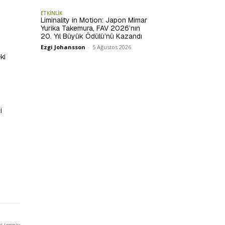
ETKİNLİK
Liminality in Motion: Japon Mimar
Yurika Takemura, FAV 2026’nın
20. Yıl Büyük Ödülü’nü Kazandı
Ezgi Johansson
-
5 Ağustos 2026
ki
i