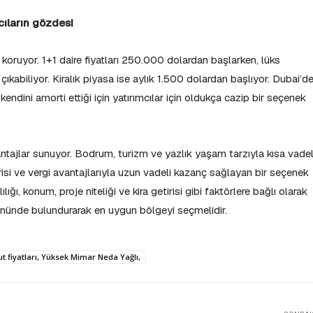
cıların gözdesi
i koruyor. 1+1 daire fiyatları 250.000 dolardan başlarken, lüks
çıkabiliyor. Kiralık piyasa ise aylık 1.500 dolardan başlıyor. Dubai’de
kendini amorti ettiği için yatırımcılar için oldukça cazip bir seçenek
avantajlar sunuyor. Bodrum, turizm ve yazlık yaşam tarzıyla kısa vadel
isi ve vergi avantajlarıyla uzun vadeli kazanç sağlayan bir seçenek
lığı, konum, proje niteliği ve kira getirisi gibi faktörlere bağlı olarak
z önünde bulundurarak en uygun bölgeyi seçmelidir.
 fiyatları, Yüksek Mimar Neda Yağlı,