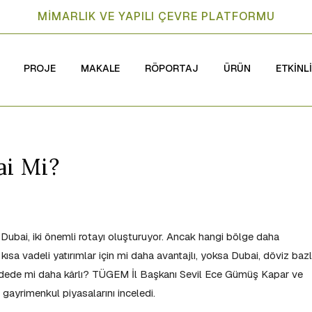
MİMARLIK VE YAPILI ÇEVRE PLATFORMU
PROJE
MAKALE
RÖPORTAJ
ÜRÜN
ETKİNL
i Mi?
 Dubai, iki önemli rotayı oluşturuyor. Ancak hangi bölge daha
ısa vadeli yatırımlar için mi daha avantajlı, yoksa Dubai, döviz bazl
vadede mi daha kârlı? TÜGEM İl Başkanı Sevil Ece Gümüş Kapar ve
gayrimenkul piyasalarını inceledi.