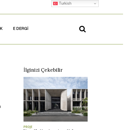
Turkish
İK
E DERGİ
İlginizi Çekebilir
ı
PROJE