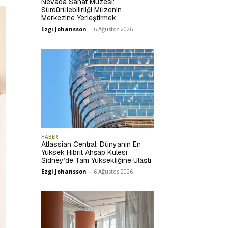
Nevada Sanat Müzesi:
Sürdürülebilirliği Müzenin
Merkezine Yerleştirmek
Ezgi Johansson
-
6 Ağustos 2026
HABER
Atlassian Central: Dünyanın En
Yüksek Hibrit Ahşap Kulesi
Sidney’de Tam Yüksekliğine Ulaştı
Ezgi Johansson
-
6 Ağustos 2026