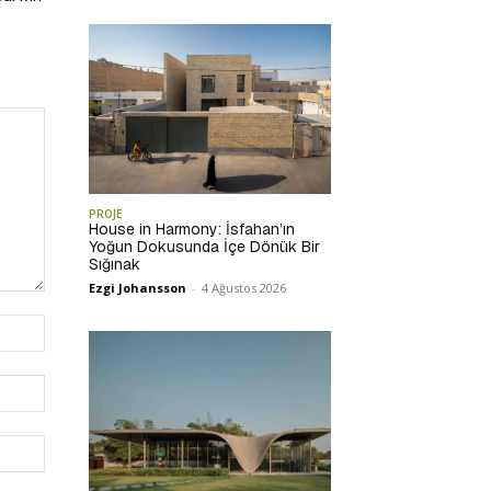
PROJE
House in Harmony: İsfahan’ın
Yoğun Dokusunda İçe Dönük Bir
Sığınak
Ezgi Johansson
-
4 Ağustos 2026
İsim:*
E-
Posta:*
Website: