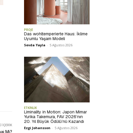
PROJE
Das wohltemperierte Haus: İklime
Uyumlu Yaşam Modeli
Sevda Yayla
-
5 Ağustos 2026
ETKİNLİK
Liminality in Motion: Japon Mimar
Yurika Takemura, FAV 2026’nın
20. Yıl Büyük Ödülü’nü Kazandı
 İÇERIK
Ezgi Johansson
-
5 Ağustos 2026
ai Mi?