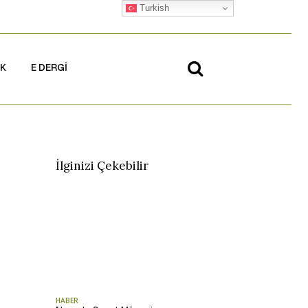
Turkish
İK
E DERGİ
İlginizi Çekebilir
HABER