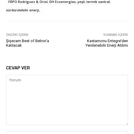
FRPO Rodríguez & Oriol, DH Ecoenergías, yeşil, termik santral,
sürdürülebilir enerji,
ÖNCEKI İÇERIK
SONRAKI İÇERIK
Şişecam Best of Belron’a
Kastamonu Entegre’den
Katılacak
Yenilenebilir Enerji Atılımı
CEVAP VER
Yorum: