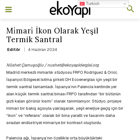
Turkish
Mi̇mari̇ İkon Olarak Yeşil
Termik Santral
4 Haziran 2024
Editör
Nüshet Çamuşoğlu / nushet@ekoyapidergisi.org
Madrid merkezli mimarlık stüdyosu FRPO Rodríguez & Oriol,
İspanyol Bölgesel Isıtma şirketi DH Ecoenergías için yeşil bir
termik santral tamamladı. İspanya’nın Palencia kentinde yer
alan küçük termik santral binası FRPO tarafından “bir bütünün
gizli kalan görünür kısmı” olarak tanımlanıyor. Stüdyo, projeye
mimari bir bakış açısıyla yaklaşarak, yeşil enerjiye geçiş için bir
“ikon” ve “referans” olarak bir bina yarattı ve tasarımı daha
sıradan endüstriyel mimariye bir kontrast oluşturdu.
Palencia ağı, İspanya’nın özellikle orta büyüklükteki