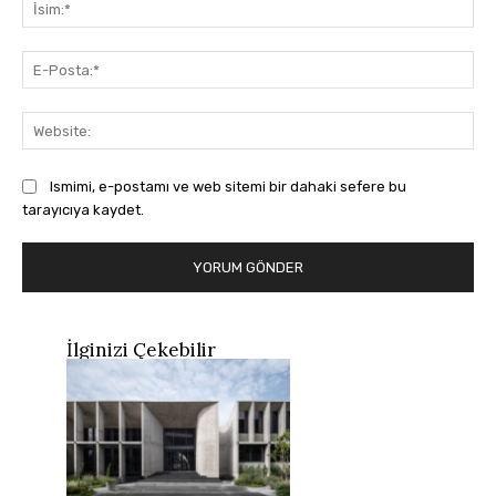
İsi
E-
Pos
Web
Ismimi, e-postamı ve web sitemi bir dahaki sefere bu
tarayıcıya kaydet.
İlginizi Çekebilir