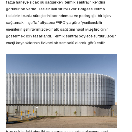
fazla haneye sıcak su sağlarken, termik santralin kendisi
görünür bir varlık. Tesisin ikili bir rolü var: Bölgesel Isıtma
tesisinin teknik süreçlerini barındırmak ve pedagojik bir işlev
sağlamak – şeffaf altyapısı FRPO’ya göre “yenilenebilir
enerjilerin şehirlerimizdeki halk sağlığını nasıl iyileştirdiğini”
göstermek için tasarlandı. Termik santral böylece sürdürülebilir
enerji kaynaklarının fiziksel bir sembolü olarak görülebilir.
Hap şeklindeki bina iki ana yapısal unsurdan oluşuyor: geri