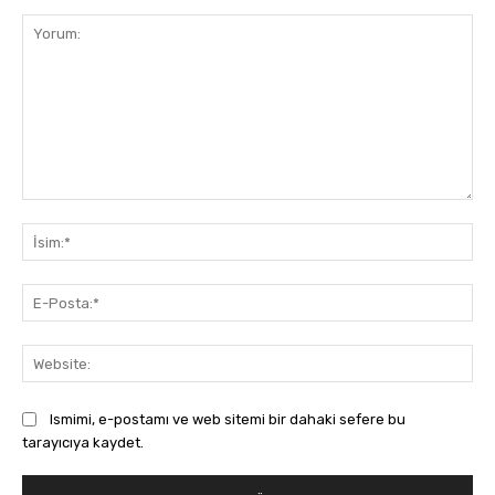
Yorum:
İsi
E-
Pos
Web
Ismimi, e-postamı ve web sitemi bir dahaki sefere bu
tarayıcıya kaydet.