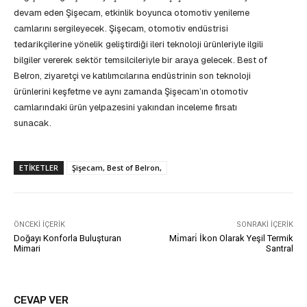
devam eden Şişecam, etkinlik boyunca otomotiv yenileme
camlarını sergileyecek. Şişecam, otomotiv endüstrisi
tedarikçilerine yönelik geliştirdiği ileri teknoloji ürünleriyle ilgili
bilgiler vererek sektör temsilcileriyle bir araya gelecek. Best of
Belron, ziyaretçi ve katılımcılarına endüstrinin son teknoloji
ürünlerini keşfetme ve aynı zamanda Şişecam’ın otomotiv
camlarındaki ürün yelpazesini yakından inceleme fırsatı
sunacak.
ETIKETLER
Şişecam, Best of Belron,
ÖNCEKI İÇERIK
SONRAKI İÇERIK
Doğayı Konforla Buluşturan
Mi̇mari̇ İkon Olarak Yeşil Termik
Mimari
Santral
CEVAP VER